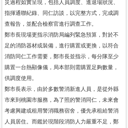
資
災過程如實呈現，包括人員調度、進退場狀況、
訊
指揮通聯紀錄、同仁訪談，以完整方式，完成調
公
開
查報告，並配合檢察官進行調查工作。
鄭市長現場更指示消防局編列緊急預算，對於不
回
首
足的消防器材或裝備，進行購置或更換，以符合
頁
消防同仁工作需要，鄭市長並指示，每分隊至少
網
購置一台熱顯像儀，局本部則需購置足夠數量，
站
導
供調度使用。
覽
鄭市長表示，由於多數警消新進人員，是從外縣
市
市來到桃園市服務，為了照的警消同仁，未來會
政
信
考慮興建或租用警消職務宿舍，優先承租給警消
箱
人員居住。而鑑於現階段消防人力嚴重不足，鄭
常