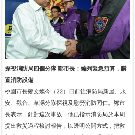
錄
業
務
資
訊
訊
息
公
探視消防局四個分隊 鄭市長：編列緊急預算，購
告
置消防設備
便
桃園市長鄭文燦今（22）日前往消防局新屋、永
民
服
安、觀音、草漯分隊探視及慰勞消防同仁。鄭市
務
長表示，針對這次事故，他已指示消防局於本周
政
提出救災過程檢討報告，以透明公開方式，把救
府