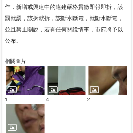
網
作，新增或興建中的違建嚴格貫徹即報即拆，該
站
罰就罰，該拆就拆，該斷水斷電，就斷水斷電，
安
全
並且禁止關說，若有任何關說情事，市府將予以
政
策
公布。
政
府
相關圖片
網
站
資
料
開
1
4
2
放
宣
告