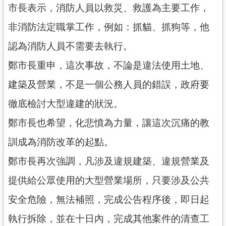
市長表示，消防人員以救災、救護為主要工作，
見
問
非消防法定職掌工作，例如：抓貓、抓狗等，他
答
認為消防人員不需要去執行。
桃
鄭市長重申，這次事故，不論是違法使用土地、
園
市
建築及營業，不是一個公務人員的錯誤，政府要
政
徹底檢討大型違建的狀況。
府
入
鄭市長也希望，化悲憤為力量，讓這次沉痛的教
口
網
訓成為消防改革的起點。
鄭市長再次強調，凡涉及違規建築、違規營業及
隱
私
提供給公眾使用的大型營業場所，只要涉及公共
權
安全危險，無法補照，完成公告程序後，即日起
政
策
執行拆除，並在十日內，完成其他案件的清查工