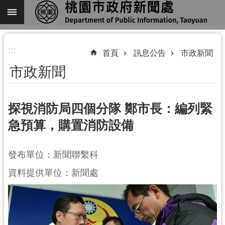
跳到主要內容區塊
進
:::
階
首頁
訊息公告
市政新聞
搜
市政新聞
尋
探視消防局四個分隊 鄭市長：編列緊
急預算，購置消防設備
關
於
我
發布單位：新聞聯繫科
們
資料提供單位：新聞處
機
關
通
訊