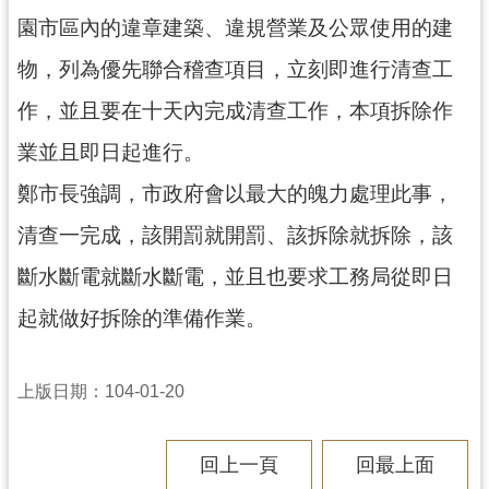
見
園市區內的違章建築、違規營業及公眾使用的建
問
物，列為優先聯合稽查項目，立刻即進行清查工
答
作，並且要在十天內完成清查工作，本項拆除作
桃
園
業並且即日起進行。
市
鄭市長強調，市政府會以最大的魄力處理此事，
政
府
清查一完成，該開罰就開罰、該拆除就拆除，該
入
斷水斷電就斷水斷電，並且也要求工務局從即日
口
網
起就做好拆除的準備作業。
隱
私
上版日期：104-01-20
權
政
策
回上一頁
回最上面