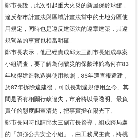
資
鄭市長說，此次引起重大火災的新屋保齡球館，
訊
公
違反都市計畫法與區域計畫法當中的土地分區使
開
用規定，同時也是違反建築法的違章建築，其違
回
規營業的事實也相當明確。
首
鄭市長表示，他已經責成邱太三副市長組成專案
頁
小組調查，要了解為何釀災的保齡球館為何在83
網
站
年取得建造執造與使用執照，86年遭查報違建，
導
於87年拆除違建後，可以長期違規使用至今。其
覽
間是否有相關行政違失，市府將以最透明、最負
市
政
責任的態度調查清楚，把事實攤在陽光下。
信
鄭市長同時也請邱太三副市長督導，組成跨局處
箱
的「加強公共安全小組」，由工務局主責，將桃
常