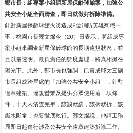
鄭市長：組專案小組調新屋保齡球館案，加強公
錄
共安全小組全面清查，即日就做好拆除準備。
業
針對新屋保齡球館火災造成6位消防英雄殉職一
務
資
事，桃園市長鄭文燦今（20）日表示，將組成專
訊
案小組來調查新屋保齡球館的長期違規狀況，並
訊
且以最透明、最負責任的態度處理，將真相攤在
息
公
陽光下。此外，鄭市長也強調，已責成邱太三副
告
市長組成跨局處的「加強公共安全小組」，針對
便
民
違章建築、違規營業及提供公眾使用這三項條
服
件，十天內清查完畢，該罰就罰，該拆就拆，該
務
斷水斷電，也要徹底執行。鄭文燦說，他請工務
政
府
局即日起進行涉及公共安全違章建築拆除工作。