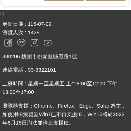
網
站
:::
安
更新日期
115-07-29
全
政
瀏覽人次
1428
策
政
330206 桃園市桃園區縣府路1號
府
網
連絡電話 : 03-3322101
站
資
上班時間 : 星期一至星期五 上午8:00至12:00 下午
料
13:00至17:00
開
放
瀏覽器支援：Chrome、Firefox、Edge、Safari為主，
宣
如使用IE瀏覽器Win7已不再支援IE，Win10將於2022
告
年6月15日淘汰並停止支援IE。