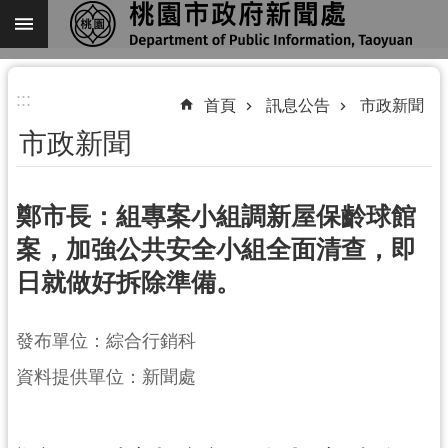
跳到主要內容區塊
進
:::
階
首頁
訊息公告
市政新聞
搜
市政新聞
尋
鄭市長：組專案小組調新屋保齡球館
案，加強公共安全小組全面清查，即
關
日就做好拆除準備。
於
我
們
發布單位：綜合行銷科
機
資料提供單位：新聞處
關
通
訊