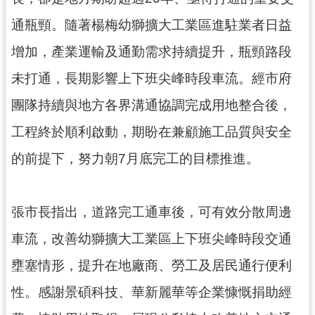
資
訊
通瓶頸。隨著楊梅幼獅擴大工業區進駐業者日益
公
增加，產業運輸及通勤需求持續提升，瓶頸路段
開
未打通，長期影響上下班尖峰時段車流。經市府
回
團隊持續與地方各界溝通協調完成用地整合後，
首
頁
工程終於順利啟動，期盼在兼顧施工品質與安全
網
的前提下，努力朝7月底完工的目標推進。
站
導
覽
張市長指出，道路完工通車後，可有效分散周邊
市
車流，改善幼獅擴大工業區上下班尖峰時段交通
政
壅塞情形，提升在地廠商、勞工及居民通行便利
信
箱
性。感謝景碩科技、華新麗華等企業慷慨捐助經
常