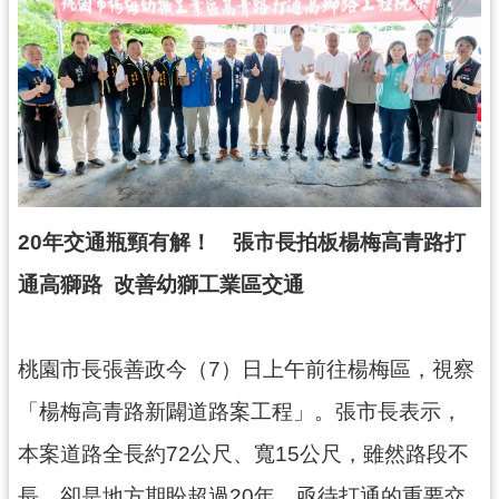
錄
業
務
資
訊
訊
息
20年交通瓶頸有解！ 張市長拍板楊梅高青路打
公
告
通高獅路 改善幼獅工業區交通
便
民
桃園市長張善政今（7）日上午前往楊梅區，視察
服
務
「楊梅高青路新闢道路案工程」。張市長表示，
政
本案道路全長約72公尺、寬15公尺，雖然路段不
府
長，卻是地方期盼超過20年、亟待打通的重要交