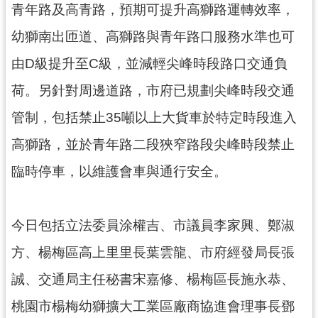
青年路及高青路，預期可提升高獅路運轉效率，
網
站
幼獅南出匝道、高獅路與青年路口服務水準也可
安
全
由D級提升至C級，並減輕尖峰時段路口交通負
政
荷。另針對周邊道路，市府已規劃尖峰時段交通
策
管制，包括禁止35噸以上大貨車於特定時段進入
政
府
高獅路，並於青年路二段狹窄路段尖峰時段禁止
網
臨時停車，以維護會車與通行安全。
站
資
料
今日包括立法委員涂權吉、市議員李家興、鄭淑
開
放
方、楊梅區高上里里長葉雲龍、市府經發局長張
宣
告
誠、交通局主任秘書宋嘉修、楊梅區長施永恭、
桃園市楊梅幼獅擴大工業區廠商協進會理事長鄧