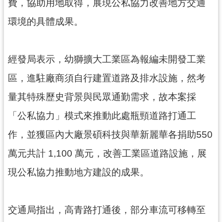
費，協助用地取得，展現公私協力改善地方交通
見
環境的具體成果。
問
答
桃
經發局表示，幼獅擴大工業區為報編未開發工業
園
區，進駐廠商須自行建置道路及排水設施，然考
市
政
量其特殊歷史背景與民眾通勤需求，故本案採
府
入
「公私協力」模式來推動此處瓶頸道路打通工
口
作，並獲區內大廠景碩科技與華新麗華各捐助550
網
萬元共計 1,100 萬元，改善工業區道路設施，展
隱
現公私協力推動地方建設的成果。
私
權
政
策
交通局指出，高青路打通後，部分車流可移轉至