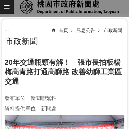
跳到主要內容區塊
進
:::
階
首頁
訊息公告
市政新聞
搜
市政新聞
尋
20年交通瓶頸有解！ 張市長拍板楊
梅高青路打通高獅路 改善幼獅工業區
關
交通
於
我
們
發布單位：新聞聯繫科
機
資料提供單位：新聞處
關
通
訊