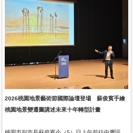
錄
業
務
資
訊
訊
息
公
告
便
民
2026桃園地景藝術節國際論壇登場 蘇俊賓手繪
服
務
桃園地景變遷圖講述未來十年轉型計畫
政
府
桃園市副市長蘇俊賓今（5）日上午前往中壢區，