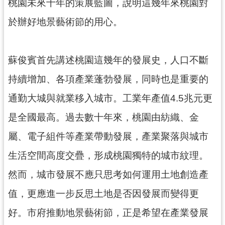
桃園未來十年的策展藍圖，說明這幾年來桃園對
見
於辦好地景藝術節的用心。
問
答
桃
蘇俊賓首先講述桃園這幾年的發展史，人口不斷
園
持續增加、各項產業蓬勃發展，同時也是重要的
市
政
通勤大城與就業移入城市。工業年產值4.5兆元更
府
入
是全國最高。過去數十年來，桃園由紡織、金
口
屬、電子組件等產業帶動發展，產業聚落與城市
網
生活空間高度交疊，形成桃園獨特的城市紋理。
隱
然而，城市發展不應只思考如何運用土地創造產
私
權
值，更應進一步反思土地是否因發展而變得更
政
策
好。市府推動地景藝術節，正是希望在產業發展