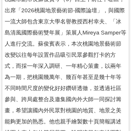
資
訊
出席「2026桃園地景藝術節-國際論壇」，與國際
公
一流大師包含東京大學名譽教授西村幸夫、「冰
開
島清風國際藝術雙年展」策展人Mireya Samper等
回
人進行交流。蘇俊賓表示，本次桃園地景藝術節
首
頁
改變以往每年設置作品吸引民眾參觀打卡的方
網
式，而採一年深入調研、一年精心策畫，以兩年
站
為一期，把桃園幾萬年、幾百年甚至是幾十年等
導
覽
不同時間尺度的變化好好鑽研透徹，並透過社區
市
參與、跨局處整合及邀集國內外大師一同探討籌
政
畫，希望讓國內外民眾對桃園的地質、地景之美
信
箱
能夠更加的熟悉。他也親手繪製數十頁簡報講述
常