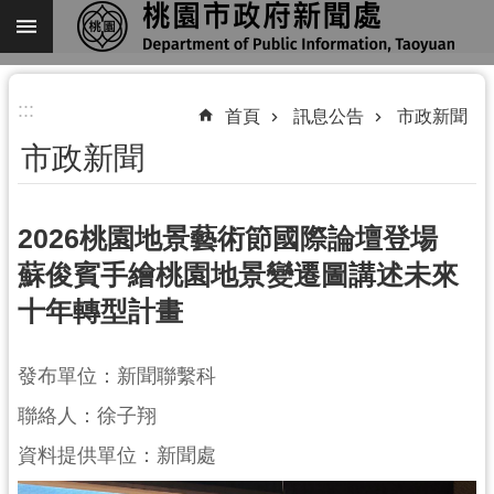
跳到主要內容區塊
進
:::
階
首頁
訊息公告
市政新聞
搜
市政新聞
尋
2026桃園地景藝術節國際論壇登場
蘇俊賓手繪桃園地景變遷圖講述未來
關
十年轉型計畫
於
我
們
發布單位：新聞聯繫科
機
聯絡人：徐子翔
關
資料提供單位：新聞處
通
訊