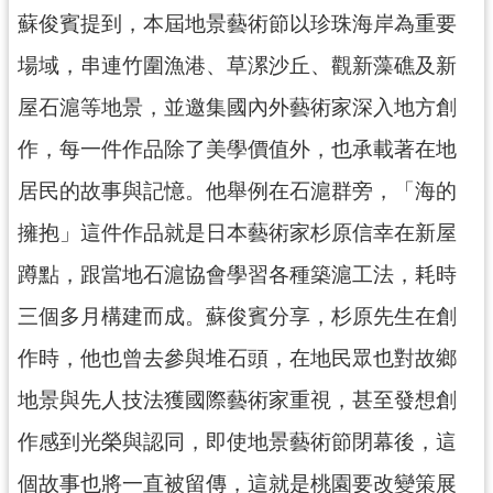
蘇俊賓提到，本屆地景藝術節以珍珠海岸為重要
場域，串連竹圍漁港、草漯沙丘、觀新藻礁及新
屋石滬等地景，並邀集國內外藝術家深入地方創
作，每一件作品除了美學價值外，也承載著在地
居民的故事與記憶。他舉例在石滬群旁，「海的
擁抱」這件作品就是日本藝術家杉原信幸在新屋
蹲點，跟當地石滬協會學習各種築滬工法，耗時
三個多月構建而成。蘇俊賓分享，杉原先生在創
作時，他也曾去參與堆石頭，在地民眾也對故鄉
地景與先人技法獲國際藝術家重視，甚至發想創
作感到光榮與認同，即使地景藝術節閉幕後，這
個故事也將一直被留傳，這就是桃園要改變策展