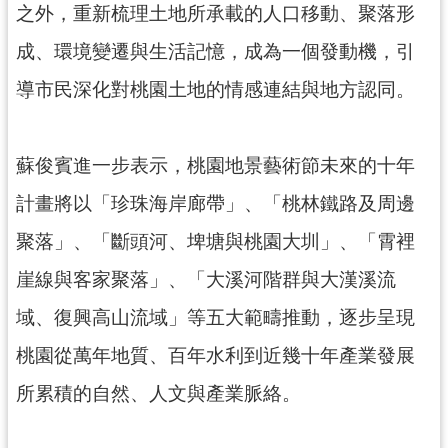
之外，重新梳理土地所承載的人口移動、聚落形
網
站
成、環境變遷與生活記憶，成為一個發動機，引
安
全
導市民深化對桃園土地的情感連結與地方認同。
政
策
蘇俊賓進一步表示，桃園地景藝術節未來的十年
政
府
計畫將以「珍珠海岸廊帶」、「桃林鐵路及周邊
網
聚落」、「斷頭河、埤塘與桃園大圳」、「霄裡
站
資
崖線與客家聚落」、「大溪河階群與大漢溪流
料
域、復興高山流域」等五大範疇推動，逐步呈現
開
放
桃園從萬年地質、百年水利到近幾十年產業發展
宣
告
所累積的自然、人文與產業脈絡。