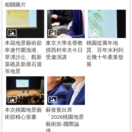
相關圖片
本屆地景藝術節
東京大學名譽教
桃園從萬年地
串連竹圍漁港、
授西村幸夫今日
質、百年水利到
草漯沙丘、觀新
受邀演講
近幾十年產業發
藻礁及新屋石滬
展
等地景
本次桃園地景藝
蘇俊賓出席
術節精心策畫
「2026桃園地景
藝術節-國際論
壇」