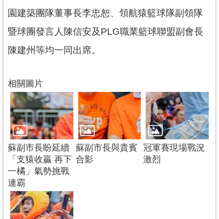
園建築團隊董事長李忠恕、領航猿籃球隊副領隊
暨球團發言人陳信安及PLG職業籃球聯盟副會長
陳建州等均一同出席。
相關圖片
蘇副市長盼延續
蘇副市長與貴賓
冠軍賽現場戰況
「支猿收贏 再下
合影
激烈
一橘」氣勢挑戰
連霸