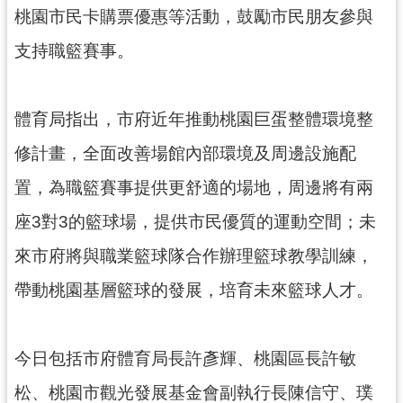
網
桃園市民卡購票優惠等活動，鼓勵市民朋友參與
站
支持職籃賽事。
安
全
政
體育局指出，市府近年推動桃園巨蛋整體環境整
策
修計畫，全面改善場館內部環境及周邊設施配
政
府
置，為職籃賽事提供更舒適的場地，周邊將有兩
網
座3對3的籃球場，提供市民優質的運動空間；未
站
資
來市府將與職業籃球隊合作辦理籃球教學訓練，
料
開
帶動桃園基層籃球的發展，培育未來籃球人才。
放
宣
告
今日包括市府體育局長許彥輝、桃園區長許敏
松、桃園市觀光發展基金會副執行長陳信守、璞