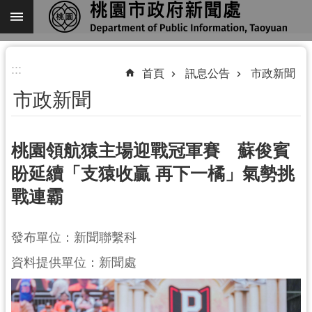
跳到主要內容區塊
進
:::
階
首頁
訊息公告
市政新聞
搜
市政新聞
尋
桃園領航猿主場迎戰冠軍賽 蘇俊賓
盼延續「支猿收贏 再下一橘」氣勢挑
關
戰連霸
於
我
們
發布單位：新聞聯繫科
機
資料提供單位：新聞處
關
通
訊