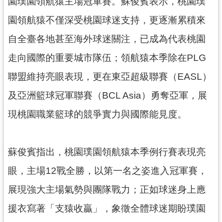
資
園璞園領航猿主場冠軍賽。蘇俊賓表示，桃園璞
訊
園領航猿不僅深受桃園球迷支持，更逐漸累積來
公
開
自全臺各地甚至海外球迷關注，已成為代表桃園
走向國際的重要城市隊伍；領航猿本季除在PLG
回
首
聯盟維持亮眼表現，更在東亞超級聯賽（EASL）
頁
及亞洲籃球冠軍聯賽（BCL Asia）勇奪亞軍，展
網
現桃園職業籃球的競爭實力與國際能見度。
站
導
覽
蘇俊賓指出，桃園璞園領航猿本季例行賽表現亮
市
眼，主場12戰全勝，以第一名之姿進入冠軍賽，
政
信
展現強大主場氣勢與團隊戰力；正如球迷身上應
箱
援衣寫著「支猿收贏」，象徵全體球迷期盼璞園
常