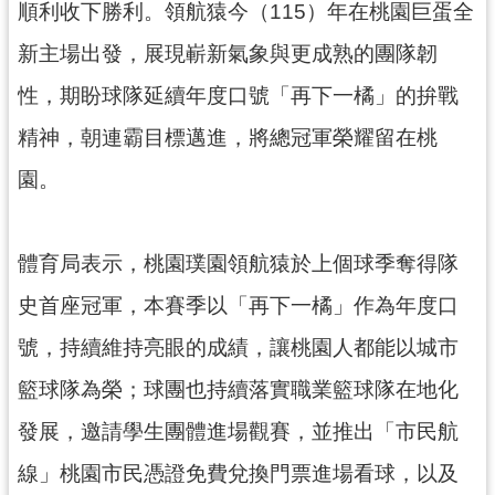
順利收下勝利。領航猿今（115）年在桃園巨蛋全
見
問
新主場出發，展現嶄新氣象與更成熟的團隊韌
答
性，期盼球隊延續年度口號「再下一橘」的拚戰
桃
精神，朝連霸目標邁進，將總冠軍榮耀留在桃
園
市
園。
政
府
入
體育局表示，桃園璞園領航猿於上個球季奪得隊
口
史首座冠軍，本賽季以「再下一橘」作為年度口
網
號，持續維持亮眼的成績，讓桃園人都能以城市
隱
私
籃球隊為榮；球團也持續落實職業籃球隊在地化
權
發展，邀請學生團體進場觀賽，並推出「市民航
政
策
線」桃園市民憑證免費兌換門票進場看球，以及