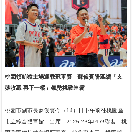
錄
業
務
資
訊
訊
息
公
告
桃園領航猿主場迎戰冠軍賽 蘇俊賓盼延續「支
便
猿收贏 再下一橘」氣勢挑戰連霸
民
服
務
桃園市副市長蘇俊賓今（14）日下午前往桃園區
政
市立綜合體育館，出席「2025-26年PLG聯盟」桃
府