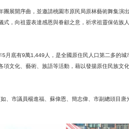
展開序曲，並邀請桃園市原民局原林藝術舞集演出森活-S
儀式，向祖靈表達感恩與眷顧之意，祈求祖靈保佑族
年5月底有9萬1,449人，是全國原住民人口第二多的
各項文化、藝術、族語等活動，藉以發揚原住民族文
長蕭巧如、市議員楊進福、蘇偉恩、簡志偉、市副總頭目