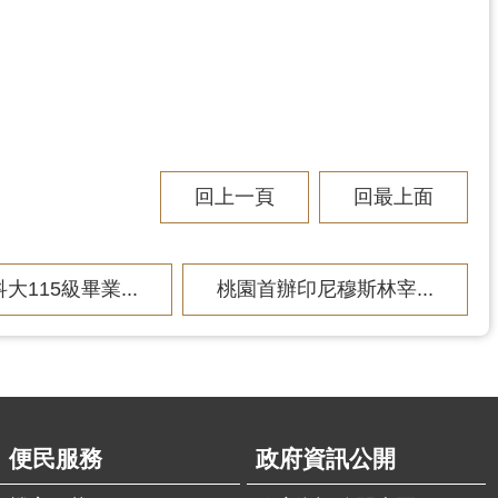
回上一頁
回最上面
大115級畢業...
桃園首辦印尼穆斯林宰...
便民服務
政府資訊公開