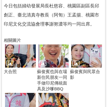
今日包括婦幼發展局長杜慈容、桃園區副區長邱
創正、臺北清真寺教長（阿訇）王孟揚、桃園市
印尼文化交流協會理事謝努濃等均一同出席。
相關圖片
大合照
蘇俊賓也與在場
蘇俊賓與民眾合
新住民朋友一同
影
手做印尼傳統面
具及沙嗲BBQ