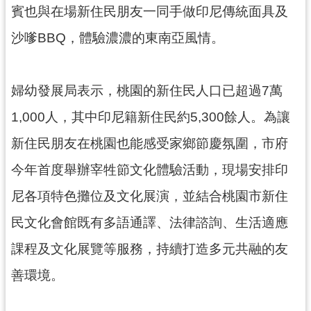
網
賓也與在場新住民朋友一同手做印尼傳統面具及
站
沙嗲BBQ，體驗濃濃的東南亞風情。
安
全
政
婦幼發展局表示，桃園的新住民人口已超過7萬
策
1,000人，其中印尼籍新住民約5,300餘人。為讓
政
府
新住民朋友在桃園也能感受家鄉節慶氛圍，市府
網
今年首度舉辦宰牲節文化體驗活動，現場安排印
站
資
尼各項特色攤位及文化展演，並結合桃園市新住
料
開
民文化會館既有多語通譯、法律諮詢、生活適應
放
課程及文化展覽等服務，持續打造多元共融的友
宣
告
善環境。