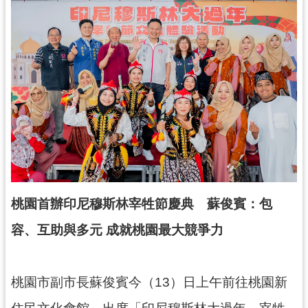
錄
業
務
資
訊
訊
息
公
告
便
桃園首辦印尼穆斯林宰牲節慶典 蘇俊賓：包
民
容、互助與多元
成就桃園最大競爭力
服
務
政
桃園市副市長蘇俊賓今（13）日上午前往桃園新
府