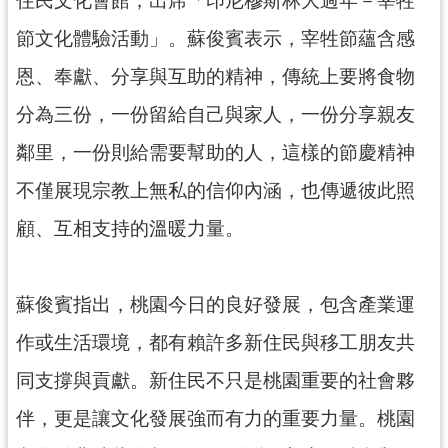
住民文化會館，出席「印尼穆斯林大過年－宰牲
資
訊
節文化體驗活動」。蘇俊賓表示，宰牲節蘊含感
公
開
恩、奉獻、分享與互助的精神，傳統上要將食物
分為三份，一份留給自己與家人，一份分享親友
回
鄰里，一份則給需要幫助的人，這樣的節慶精神
首
頁
不僅展現宗教上無私的信仰內涵，也傳遞彼此照
網
顧、互相支持的溫暖力量。
站
導
覽
蘇俊賓指出，桃園今日的良好發展，包含產業運
市
作或生活環境，都有賴許多新住民與移工朋友共
政
信
同支撐與貢獻。新住民不只是桃園重要的社會夥
箱
伴，更是讓文化發展強而有力的重要力量。桃園
常