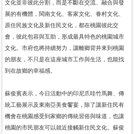
文化並非彼此分割，而是不斷在交流、融合與發
見
問
展的有機體，閩南文化、客家文化、眷村文化、
答
原住民族文化及新住民文化，都在桃園彼此交
桃
會，彼此包容與互助，形成最具特色的桃園城市
園
市
文化。市府也將持續努力，讓離鄉背井來到桃園
政
的朋友，不只是在這座城市工作與生活，也能找
府
入
到在故鄉的幸福感。
口
網
蘇俊賓表示，今日活動中的印尼爪哇竹馬舞、傳
隱
私
統工藝展示及東南亞美食饗宴，除了讓新住民有
權
機會在桃園感受到家鄉的傳統習俗與味道，也讓
政
策
桃園的市民朋友可以就近接觸新住民文化。蘇俊