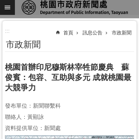
跳到主要內容區塊
進
:::
階
首頁
訊息公告
市政新聞
搜
市政新聞
尋
桃園首辦印尼穆斯林宰牲節慶典 蘇
俊賓：包容、互助與多元 成就桃園最
關
大競爭力
於
我
們
發布單位：新聞聯繫科
機
聯絡人：黃顯詠
關
資料提供單位：新聞處
通
訊