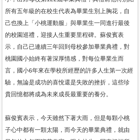
資
訊
所有五年級的在校生代表為畢業生別上胸花，自
公
開
己也換上「小桃運動服」與畢業生一同進行最後
的校園巡禮，迎接人生重要里程碑。蘇俊賓表
回
示，自己已連續三年回到母校參加畢業典禮，對
首
頁
桃園國小始終有著深厚情感，對每位畢業生而
網
言，國小6年來在學校所經歷的許多人生第一次經
站
驗，無論是成功的喜悅還是失敗的挫折，這些珍
導
覽
貴回憶都將成為未來成長最重要的養分。
市
政
蘇俊賓表示，今天雖然下著大雨，但是每顆小桃
信
箱
子心中都有一顆太陽，而今天的畢業典禮，就由
常