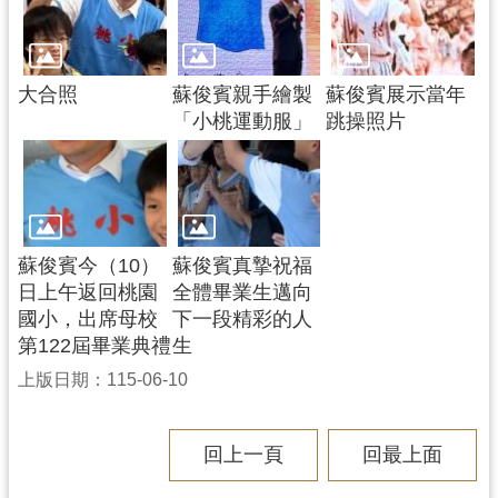
大合照
蘇俊賓親手繪製
蘇俊賓展示當年
「小桃運動服」
跳操照片
蘇俊賓今（10）
蘇俊賓真摯祝福
日上午返回桃園
全體畢業生邁向
國小，出席母校
下一段精彩的人
第122屆畢業典禮
生
上版日期：115-06-10
回上一頁
回最上面