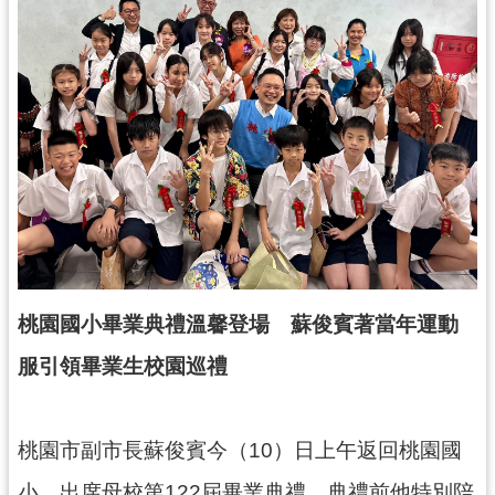
錄
業
務
資
訊
訊
息
公
告
便
桃園國小畢業典禮溫馨登場 蘇俊賓著當年運動
民
服引領畢業生校園巡禮
服
務
政
桃園市副市長蘇俊賓今（10）日上午返回桃園國
府
小，出席母校第122屆畢業典禮，典禮前他特別陪