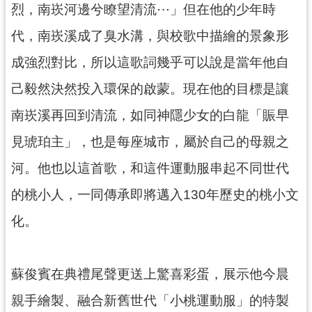
烈，南崁河邊兮瞭望清流⋯」但在他的少年時
網
站
代，南崁溪成了臭水溝，與校歌中描繪的景象形
安
全
成強烈對比，所以這歌詞幾乎可以說是當年他自
政
己毅然決然投入環保的啟蒙。現在他的目標是讓
策
南崁溪再回到清流，如同神隱少女的白龍「賑早
政
府
見琥珀主」，也是每座城市，屬於自己的母親之
網
河。他也以這首歌，和這件運動服串起不同世代
站
資
的桃小人，一同傳承即將邁入130年歷史的桃小文
料
化。
開
放
宣
告
蘇俊賓在典禮尾聲更送上驚喜彩蛋，展示他今晨
親手繪製、融合新舊世代「小桃運動服」的特製