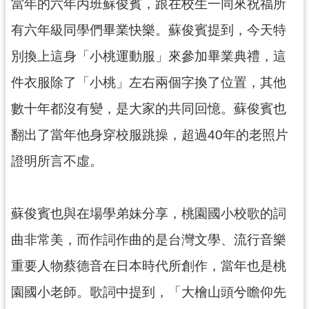
當年的六年丙班蘇俊賓，跟在校生一同來祝福所
見
有六年級同學們畢業快樂。蘇俊賓提到，今天特
問
答
別換上這身「小桃運動服」來參加畢業典禮，這
桃
件衣服除了「小桃」左右兩個字換了位置，其他
園
數十年都沒有變，是大家的共同回憶。蘇俊賓也
市
政
翻出了當年他身穿校服跳操，超過40年的老照片
府
入
證明所言不虛。
口
網
蘇俊賓也與在場學弟妹分享，桃園國小校歌的詞
隱
曲非常美，而作詞作曲的是台灣文學、流行音樂
私
權
重要人物蔡德音在日本時代所創作，當年也是桃
政
策
園國小老師。歌詞中提到，「大檜山頭兮瞻仰先