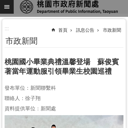
跳到主要內容區塊
進
:::
階
首頁
訊息公告
市政新聞
搜
市政新聞
尋
桃園國小畢業典禮溫馨登場 蘇俊賓
著當年運動服引領畢業生校園巡禮
關
於
我
發布單位：新聞聯繫科
們
聯絡人：徐子翔
機
資料提供單位：新聞處
關
通
訊