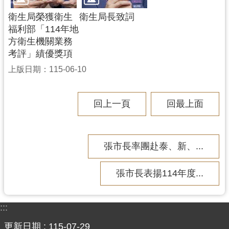
網
衛生局榮獲衛生
衛生局長致詞
站
福利部「114年地
安
方衛生機關業務
全
考評」績優獎項
政
策
上版日期：115-06-10
政
府
回上一頁
回最上面
網
站
資
張市長率團赴泰、新、...
料
開
張市長表揚114年度...
放
宣
告
:::
更新日期
115-07-29