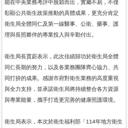
資
能在中央業務考評中脫穎而出，實屬不易，不僅
訊
彰顯公共衛生政策推動的具體成果，更充分肯定
公
開
衛生局全體同仁及第一線醫事、公衛、藥事、護
理與長照夥伴的專業投入與辛勤付出。
回
首
頁
衛生局長賈蔚表示，此次佳績歸功於衛生局全體
網
同仁長期的努力，以及各業務團隊齊心協力、共
站
導
同打拚的成果。感謝市府對衛生業務的高度重視
覽
與全力支持，並承諾衛生局將持續整合各方資源
市
與專業能量，攜手打造更完善的健康照護環境。
政
信
箱
衛生局表示，本次於衛生福利部「114年地方衛生
常