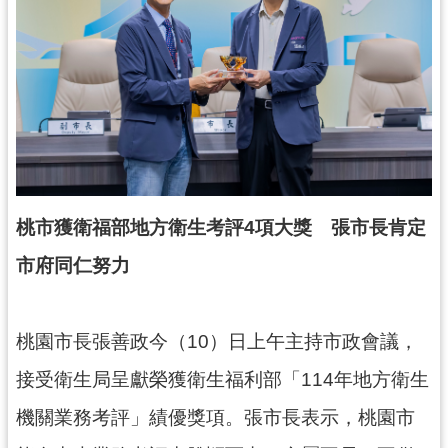
錄
業
務
資
訊
訊
息
公
桃市獲衛福部地方衛生考評4項大獎 張市長肯定
告
市府同仁努力
便
民
服
桃園市長張善政今（10）日上午主持市政會議，
務
接受衛生局呈獻榮獲衛生福利部「114年地方衛生
政
機關業務考評」績優獎項。張市長表示，桃園市
府