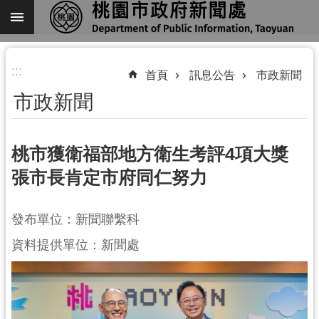
跳到主要內容區塊
進
:::
階
首頁
訊息公告
市政新聞
搜
市政新聞
尋
桃市獲衛福部地方衛生考評4項大獎
張市長肯定市府同仁努力
關
於
我
發布單位：新聞聯繫科
們
資料提供單位：新聞處
機
關
通
訊