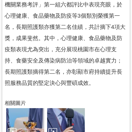
機關業務考評」第一組六都評比中表現亮眼，於
見
問
心理健康、食品藥物及防疫等3個類別榮獲第一
答
名，長期照護類亦獲第二名佳績，共計摘下4項大
桃
獎，成果斐然。其中，心理健康、食品藥物及防
園
市
疫類表現尤為突出，充分展現桃園市在心理支
政
持、食藥安全及傳染病防治等領域的卓越實力；
府
入
長期照護類摘得第二名，亦彰顯市府持續提升長
口
網
照服務品質的堅定決心與豐碩成效。
隱
私
相關圖片
權
政
策