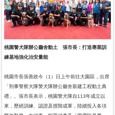
錄
業
務
資
訊
訊
桃園警犬隊辦公廳舍動土 張市長：打造專業訓
息
練基地強化治安量能
公
告
便
桃園市長張善政今（1）日上午前往大園區，出席
民
「刑事警察大隊警犬隊辦公廳舍新建工程動土典
服
務
禮」。張市長表示，桃園警犬隊自113年成立以
政
來，歷經訓練、認證及授階成軍，陸續投入各項
府