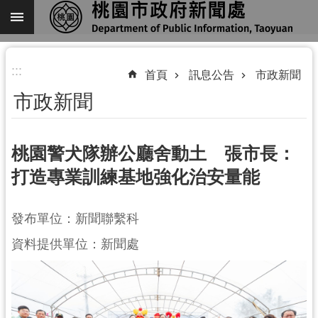
跳到主要內容區塊
進
:::
階
首頁
訊息公告
市政新聞
搜
市政新聞
尋
桃園警犬隊辦公廳舍動土 張市長：
打造專業訓練基地強化治安量能
關
於
我
發布單位：新聞聯繫科
們
資料提供單位：新聞處
機
關
通
訊