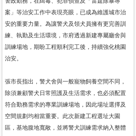
資
警政勤務，在緝毒、犯罪偵查及「雷霆除暴專
訊
案」等治安工作中表現亮眼，已成為維護城市治
公
開
安的重要力量。為讓警犬及領犬員擁有更完善訓
練、執勤及生活環境，市府透過新建專屬廳舍與
回
訓練場地，期盼工程順利完工後，持續強化桃園
首
頁
治安。
網
站
導
張市長指出，警犬舍與一般寵物飼養空間不同，
覽
除須兼顧警犬日常照護及生活需求，也必須配置
市
符合勤務需求的專業訓練場地，因此場址選擇及
政
信
空間規劃均相當重要。此次新建工程選址大園
箱
區，基地腹地寬敞，並將警犬訓練需求納入整體
常