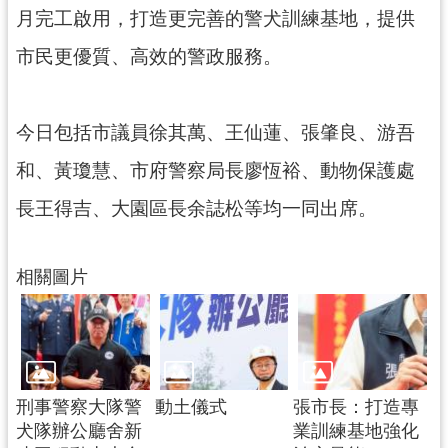
網
月完工啟用，打造更完善的警犬訓練基地，提供
站
市民更優質、高效的警政服務。
安
全
政
今日包括市議員徐其萬、王仙蓮、張肇良、游吾
策
和、黃瓊慧、市府警察局長廖恆裕、動物保護處
政
府
長王得吉、大園區長余誌松等均一同出席。
網
站
資
相關圖片
料
開
放
宣
告
刑事警察大隊警
動土儀式
張市長：打造專
犬隊辦公廳舍新
業訓練基地強化