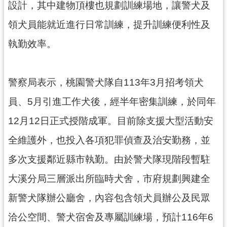
設計，其中建物頂樓也規劃訓練場地，讓警犬及
見
問
領犬員能就近進行日常訓練，提升訓練便利性及
答
執勤效率。
桃
園
市
警察局表示，桃園警犬隊自113年3月招考領犬
政
員、5月引進工作犬後，經半年密集訓練，於同年
府
入
12月12日正式授階成軍。目前除支援大型活動安
口
全維護外，也投入各項犯罪偵查及治安勤務，並
網
多次支援鄰近縣市執勤。由於警犬隊現階段暫駐
隱
私
大溪分局三層派出所臨時犬舍，市府規劃興建全
權
新警犬隊辦公廳舍，內容包含領犬員辦公及民眾
政
策
洽公空間、警犬宿舍及專屬訓練場，預計116年6