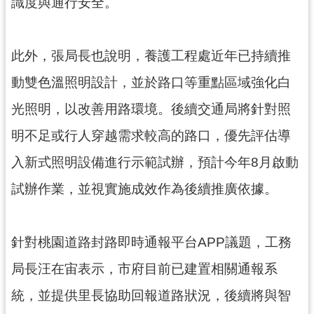
識度與通行安全。
網
站
安
此外，張局長也說明，養護工程處近年已持續推
全
政
動雙色溫照明設計，並於路口等重點區域強化白
策
光照明，以改善用路環境。後續交通局將針對照
政
明不足或行人穿越需求較高的路口，優先評估導
府
網
入新式照明設備進行示範試辦，預計今年8月啟動
站
試辦作業，並視實施成效作為後續推廣依據。
資
料
開
放
針對桃園道路封路即時通報平台APP議題，工務
宣
局長汪在宙表示，市府目前已建置相關通報系
告
統，並提供里長協助回報道路狀況，後續將與智