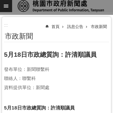
跳到主要內容區塊
進
:::
階
首頁
訊息公告
市政新聞
搜
市政新聞
尋
5月18日市政總質詢：許清順議員
關
發布單位：新聞聯繫科
於
我
聯絡人：聯繫科
們
資料提供單位：新聞處
機
關
通
5月18日市政總質詢：許清順議員
訊