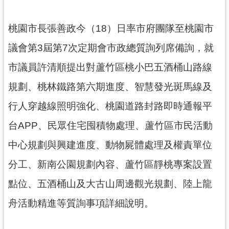
錄
桃園市長張善政今（18）日率市府團隊至桃園市
業
務
議會第3屆第7次定期會市政總質詢列席備詢，就
資
市議員許清順提出對蘆竹區桃小巴五酒桶山路線
訊
規劃、桃林鐵路第六期進度、智慧發光斑馬線及
訊
息
行人穿越線照明強化、桃園道路封路即時通報平
公
台APP、民眾住宅囤積物處理、蘆竹區市民活動
告
中心規劃與興建進度、動物屍體處理及權責單位
便
民
分工、新南公園規劃內容、蘆竹區靜桃專案設置
服
點位、五酒桶山及大古山周邊觀光規劃、陸上龍
務
舟活動精進等質詢事項詳細說明。
政
府