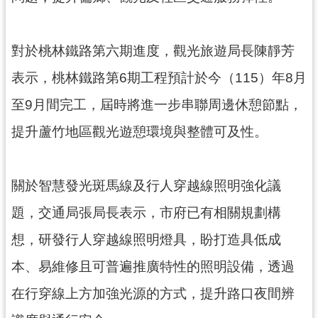
見
問
答
對於桃林鐵路第六期進度，觀光旅遊局長陳靜芳
表示，桃林鐵路第6期工程預計於今（115）年8月
桃
園
至9月間完工，屆時將進一步串聯周邊休憩節點，
市
政
提升蘆竹地區觀光遊憩環境與整體可及性。
府
入
口
關於智慧發光斑馬線及行人穿越線照明強化議
網
題，交通局張局長表示，市府已有相關規劃構
隱
想，研發行人穿越線照明燈具，盼打造具低成
私
權
本、易維修且可普遍推廣特性的照明設備，透過
政
在行穿線上方加強光源的方式，提升路口夜間辨
策