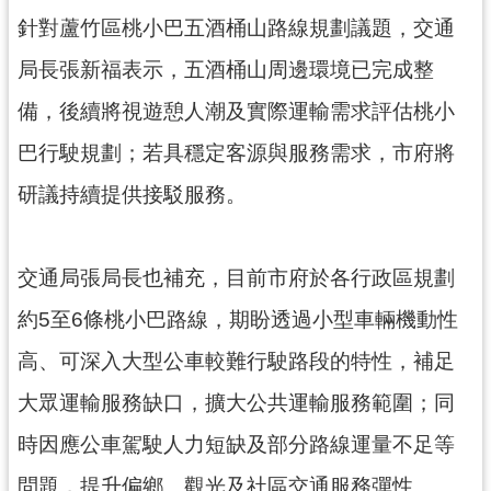
資
針對蘆竹區桃小巴五酒桶山路線規劃議題，交通
訊
公
局長張新福表示，五酒桶山周邊環境已完成整
開
備，後續將視遊憩人潮及實際運輸需求評估桃小
回
巴行駛規劃；若具穩定客源與服務需求，市府將
首
研議持續提供接駁服務。
頁
網
站
交通局張局長也補充，目前市府於各行政區規劃
導
約5至6條桃小巴路線，期盼透過小型車輛機動性
覽
高、可深入大型公車較難行駛路段的特性，補足
市
政
大眾運輸服務缺口，擴大公共運輸服務範圍；同
信
箱
時因應公車駕駛人力短缺及部分路線運量不足等
問題，提升偏鄉、觀光及社區交通服務彈性。
常