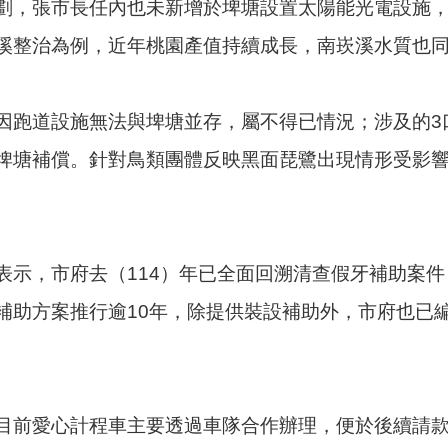
劃，張市長任內也未新增於埤塘設置太陽能光電設施
溪整治為例，近年桃園產值持續成長，南崁溪水質也
因跑道設施無法與埤塘並存，屬不得已情況；涉及的3
埤塘補償。針對鳥類團體反映黑面琵鷺出現情形受影
表示，市府去（114）年已全面回溯清查假牙補助案
助方案推行逾10年，除提供裝設補助外，市府也已編列
目前愛心計程車主要透過車隊合作辦理，便於後續請