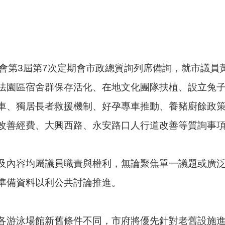
議會第3屆第7次定期會市政總質詢列席備詢，就市議員
法園區宿舍群保存活化、在地文化團隊扶植、設立兔
車、獨居長者救援機制、好孕專車推動、養豬廚餘政
改善經費、大興西路、永安路口人行道改善等質詢事
及內容均屬議員職責與權利，無論聚焦單一議題或廣
準備資料以利公共討論推進。
各游泳場館新舊條件不同，市府將優先針對老舊設施