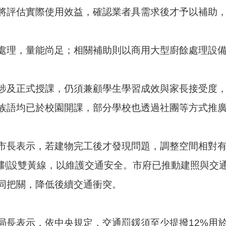
將評估實際使用效益，確認業者具需求後才予以補助
處理，量能尚足；相關補助則以商用大型廚餘處理設
涉及正式授課，仍須兼顧學生學習成效與家長接受度
族語均已於校園開課，部分學校也透過社團等方式推
市長表示，若建物完工後才發現問題，調整空間相對
須劃設雙黃線，以維護交通安全。市府已推動建照與交
同把關，降低後續交通衝突。
局長表示，依中央規定，交通罰鍰須至少提撥12%用於