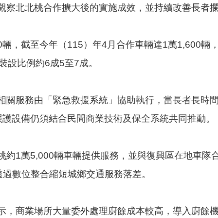
觀察北北桃合作擴大後的實施成效，並持續改善長者
0輛，截至今年（115）年4月合作車輛達1萬1,60
前裝設比例約6成5至7成。
相關服務由「緊急救援系統」協助執行，當長者長時
慧照護設備仍須結合民間商業技術及保全系統共同推動。
約1萬5,000輛車輛提供服務，並與復興區在地車隊
透過數位整合縮短城鄉交通服務落差。
示，商業場所大量委外處理廚餘成本較高，導入廚餘