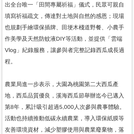
出全台唯一「田間專屬祈福」儀式，民眾可親自
見
問
填寫祈福疏文，傳達對土地與自然的感恩；現場
答
也規劃手繪環保插牌、田埂木棧道野餐、小農手
桃
作美學及天然防蚊液DIY等活動，並提供「雲端
園
市
Vlog」紀錄服務，讓參與者完整記錄西瓜成長過
政
程。
府
入
口
網
農業局進一步表示，大園為桃園第二大西瓜產
地，西瓜品質優良，溪海西瓜節舉辦迄今已邁入
隱
私
第8年，累計吸引超過5,000人次參與農事體驗。
權
活動也持續推動低碳永續農業，導入環保紙膜等
政
策
友善環境資材，減少塑膠使用與農業廢棄物，落