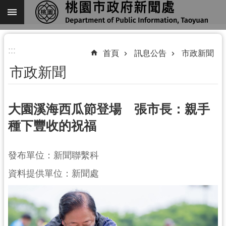
跳到主要內容區塊
進
:::
階
首頁
訊息公告
市政新聞
搜
市政新聞
尋
大園溪海西瓜節登場 張市長：親手
種下豐收的祝福
關
於
我
發布單位：新聞聯繫科
們
資料提供單位：新聞處
機
關
通
訊