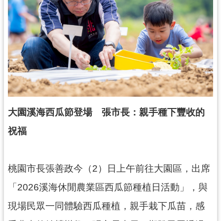
錄
業
務
資
訊
訊
息
公
大園溪海西瓜節登場 張市長：親手種下豐收的
告
祝福
便
民
服
桃園市長張善政今（2）日上午前往大園區，出席
務
「2026溪海休閒農業區西瓜節種植日活動」，與
政
現場民眾一同體驗西瓜種植，親手栽下瓜苗，感
府