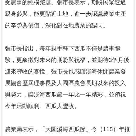
資
受農事的純樸樂趣。張市長表示，期盼民眾透過
訊
親身參與，能更貼近土地，進一步認識農業生產
公
開
的辛勞與價值，深化對在地農業的認同。
回
首
張市長指出，每年親手種下西瓜不僅是農事體
頁
驗，更象徵對未來的期盼與祝福，並期待3個月後
網
迎來豐收的喜悅。張市長也感謝溪海休閒農業發
站
導
展協會歷屆理事長及大園區農會長期以來的投入
覽
與努力，讓溪海西瓜節一年比一年精彩，並預祝
市
今年活動順利、西瓜大豐收。
政
信
箱
農業局表示，「大園溪海西瓜節」今（115）年推
常