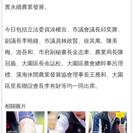
網
實永續農業發展。
站
安
全
今日包括立法委員涂權吉、市議會議長邱奕勝、
政
策
副議長李曉鐘、市議員林政賢、徐其萬、陳美
梅、游吾和、市府副秘書長金志聿、農業局長陳
政
府
冠義、大園區長余誌松、大園區農會總幹事呂理
網
站
標、溪海休閒農業發展協會理事長王應和、大園
資
區里長聯誼會長李有財等均一同出席。
料
開
放
相關圖片
宣
告