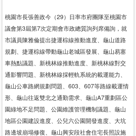
錄
桃園市長張善政今（29）日率市府團隊至桃園市
業
務
議會第3屆第7次定期會市政總質詢列席備詢，就
資
市議員陳雅倫提出捷運棕線推動進度、龜山道路
訊
規劃、捷運棕線帶動龜山老城區發展、龜山易塞
訊
息
車熱點議題、新桃林線推動進度、新桃林線對交
公
通影響問題、新桃林線採輕軌系統的載運能力、
告
龜山公車路網規劃問題、603、607等路線載運情
便
民
形、龜山往返雙北之通勤需求、龜山A7重劃區公
服
園綠地不足問題、公園維護管理機制議題、龜山
務
地區公園建設進度、公兒六公園開發進度、大坑
政
府
路邊坡崩塌修復、龜山興安段社會住宅長照設施