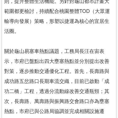
則，提升整體生活機能。另針對龜山都市計畫大
網
範圍都更檢討，持續配合桃園整體TOD（大眾運
站
安
輸導向發展）策略，形塑以捷運為核心的宜居生
全
政
活圈。
策
政
關於龜山易塞車熱點議題，工務局長汪在宙表
府
網
示，市府已盤點出四大壅塞熱點並分別提出改善
站
對策，逐步推動交通優化工程。首先，長壽路與
資
料
成功路五岔路口長期車流交織，目前已啟動「成
開
功二橋」工程，透過分流動線改善交通瓶頸；其
放
宣
次，長壽路、萬壽路與振興路交會路口亦為壅塞
告
熱點，市府已與公路局協調並完成相關設施遷