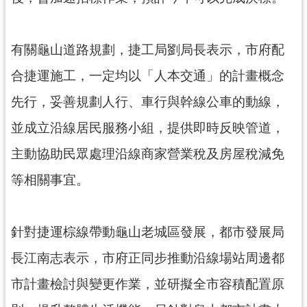
見
問
有關龜山道路規劃，捷工局劉局長表示，市府配
答
合捷運施工，一定均以「人本交通」的計畫概念
桃
園
先行，妥善規劃人行、車行與幹線公車的動線，
市
並成立沿線居民服務小組，提供即時反映管道，
政
府
主動協助民眾處理沿線商家營業稅及房屋稅減免
入
口
等相關事宜。
網
隱
針對捷運棕線帶動龜山老城區發展，都市發展局
私
長江南志表示，市府正同步推動沿線場站周邊都
權
政
市計畫檢討與變更作業，並研擬全市容積配置原
策