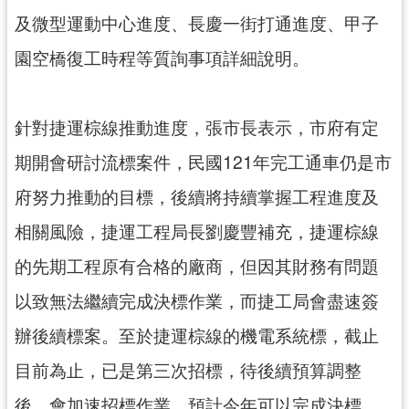
資
及微型運動中心進度、長慶一街打通進度、甲子
訊
公
園空橋復工時程等質詢事項詳細說明。
開
回
針對捷運棕線推動進度，張市長表示，市府有定
首
期開會研討流標案件，民國121年完工通車仍是市
頁
府努力推動的目標，後續將持續掌握工程進度及
網
站
相關風險，捷運工程局長劉慶豐補充，捷運棕線
導
的先期工程原有合格的廠商，但因其財務有問題
覽
以致無法繼續完成決標作業，而捷工局會盡速簽
市
政
辦後續標案。至於捷運棕線的機電系統標，截止
信
目前為止，已是第三次招標，待後續預算調整
箱
後，會加速招標作業，預計今年可以完成決標。
常