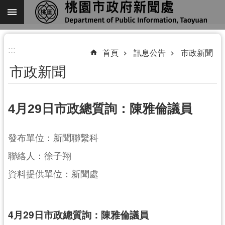
跳到主要內容區塊
進
:::
階
首頁
訊息公告
市政新聞
搜
市政新聞
尋
4月29日市政總質詢：陳雅倫議員
關
發布單位：新聞聯繫科
於
我
聯絡人：徐子翔
們
資料提供單位：新聞處
機
關
通
4月29日市政總質詢：陳雅倫議員
訊