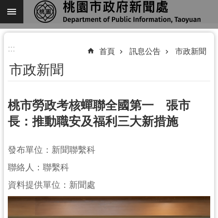
跳到主要內容區塊
進
:::
階
首頁
訊息公告
市政新聞
搜
市政新聞
尋
桃市勞政考核蟬聯全國第一 張市
長：推動職安及福利三大新措施
關
於
我
發布單位：新聞聯繫科
們
聯絡人：聯繫科
機
資料提供單位：新聞處
關
通
訊