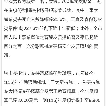
資
全國勞政考核第一名，榮獲1,700萬元獎勵金，更
訊
在多項勞動關鍵指標展現顯著成效。其中，重大
公
開
職業災害死亡人數降幅達21.6%、工廠及倉儲類火
災案件減少27.3%並創下近十年新低；此外，全市
回
首
百人以上事業單位之育兒友善措施普及率已趨近
頁
百分之百，充分彰顯桃園建構安全友善職場的實
網
績。
站
導
覽
張市長指出，為持續精進勞動環境，市府於今
市
(115)年推動勞動領域「三大新措施」。首要措施
政
信
為大幅擴充勞權基金及勞工教育預算，今年度預
箱
算已達8,000萬元，明(116)年度預計提升至9,900
常