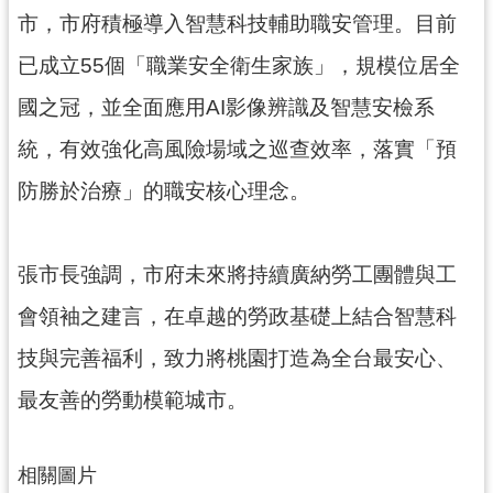
網
市，市府積極導入智慧科技輔助職安管理。目前
站
已成立55個「職業安全衛生家族」，規模位居全
安
全
國之冠，並全面應用AI影像辨識及智慧安檢系
政
策
統，有效強化高風險場域之巡查效率，落實「預
防勝於治療」的職安核心理念。
政
府
網
站
張市長強調，市府未來將持續廣納勞工團體與工
資
會領袖之建言，在卓越的勞政基礎上結合智慧科
料
開
技與完善福利，致力將桃園打造為全台最安心、
放
最友善的勞動模範城市。
宣
告
相關圖片