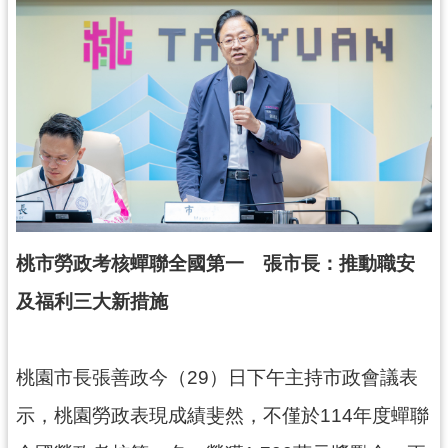
錄
業
務
資
訊
訊
息
公
告
桃市勞政考核蟬聯全國第一 張市長：推動職安
便
及福利三大新措施
民
服
務
桃園市長張善政今（29）日下午主持市政會議表
政
示，桃園勞政表現成績斐然，不僅於114年度蟬聯
府