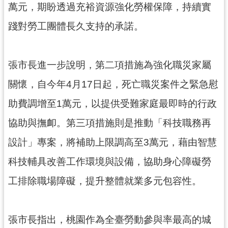
萬元，期盼透過充裕資源強化勞權保障，持續實
見
問
踐對勞工團體長久支持的承諾。
答
桃
張市長進一步說明，第二項措施為強化職災家屬
園
市
關懷，自今年4月17日起，死亡職災案件之緊急慰
政
助費調增至1萬元，以提供受難家庭最即時的行政
府
入
協助與撫卹。第三項措施則是推動「科技職務再
口
網
設計」專案，將補助上限調高至3萬元，藉由智慧
科技輔具改善工作環境與設備，協助身心障礙勞
隱
私
工排除職場障礙，提升整體就業多元包容性。
權
政
策
張市長指出，桃園作為全臺勞動參與率最高的城