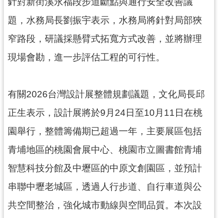
針對新街溪永福段步道斷點與通行安全改善議
網
站
題，水務局長劉振宇表示，水務局將針對局部狹
安
窄路段，研議採懸臂式拓寬方式改善，並將辦理
全
政
現場會勘，進一步評估工程的可行性。
策
政
有關2026台灣設計展整體規劃議題，文化局長邱
府
網
正生表示，設計展將於9月24日至10月11日在桃
站
園舉行，整體籌備期已超過一年，主要展區包括
資
料
青埔地區的桃園會展中心、桃園市立圖書館青埔
開
放
智慧科技分館及中壢區的中原文創園區，並預計
宣
串聯中壢老城區，透過人行步道、自行車道與公
告
共空間整治，強化城市動線與空間品質。本次設