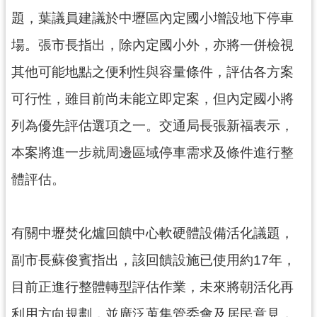
資
題，葉議員建議於中壢區內定國小增設地下停車
訊
公
場。張市長指出，除內定國小外，亦將一併檢視
開
其他可能地點之便利性與容量條件，評估各方案
回
可行性，雖目前尚未能立即定案，但內定國小將
首
列為優先評估選項之一。交通局長張新福表示，
頁
本案將進一步就周邊區域停車需求及條件進行整
網
站
體評估。
導
覽
有關中壢焚化爐回饋中心軟硬體設備活化議題，
市
政
副市長蘇俊賓指出，該回饋設施已使用約17年，
信
箱
目前正進行整體轉型評估作業，未來將朝活化再
利用方向規劃，並廣泛蒐集管委會及居民意見，
常