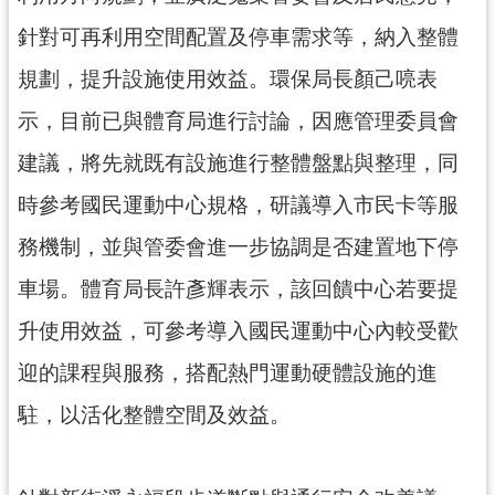
見
針對可再利用空間配置及停車需求等，納入整體
問
答
規劃，提升設施使用效益。環保局長顏己喨表
示，目前已與體育局進行討論，因應管理委員會
桃
園
建議，將先就既有設施進行整體盤點與整理，同
市
政
時參考國民運動中心規格，研議導入市民卡等服
府
務機制，並與管委會進一步協調是否建置地下停
入
口
車場。體育局長許彥輝表示，該回饋中心若要提
網
升使用效益，可參考導入國民運動中心內較受歡
隱
迎的課程與服務，搭配熱門運動硬體設施的進
私
權
駐，以活化整體空間及效益。
政
策