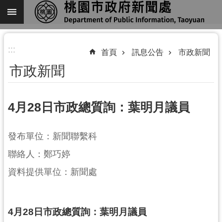
跳到主要內容區塊
進
:::
階
首頁
訊息公告
市政新聞
搜
市政新聞
尋
4月28日市政總質詢：葉明月議員
關
發布單位：新聞聯繫科
於
我
聯絡人：鄭巧婷
們
資料提供單位：新聞處
機
關
通
4月28日市政總質詢：葉明月議員
訊