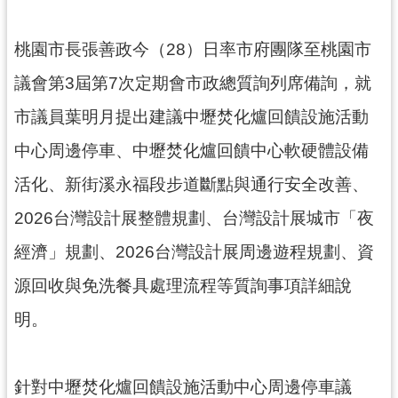
錄
桃園市長張善政今（28）日率市府團隊至桃園市
業
務
議會第3屆第7次定期會市政總質詢列席備詢，就
資
市議員葉明月提出建議中壢焚化爐回饋設施活動
訊
中心周邊停車、中壢焚化爐回饋中心軟硬體設備
訊
息
活化、新街溪永福段步道斷點與通行安全改善、
公
2026台灣設計展整體規劃、台灣設計展城市「夜
告
經濟」規劃、2026台灣設計展周邊遊程規劃、資
便
民
源回收與免洗餐具處理流程等質詢事項詳細說
服
明。
務
政
府
針對中壢焚化爐回饋設施活動中心周邊停車議