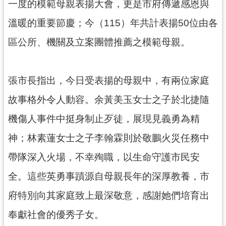
資
一度的模範母親表揚大會，更是市府傳遞感恩與
訊
溫暖的重要節慶；今（115）年共計表揚50位由各
公
開
區公所、機關及立案團體推薦之模範母親。
回
首
張市長指出，今日受表揚的母親中，有兩位家庭
頁
故事格外令人動容。余黃美玉女士之子於北捷隨
網
機傷人事件中挺身制止歹徒，展現見義勇為精
站
導
神；林素蓮女士之子李翰霖則於敬鵬火災任務中
覽
帶隊深入火場，不幸殉職，以生命守護市民安
市
全。這些英勇事蹟源自母親長年的深厚教養，市
政
信
府特別向其家庭致上最深敬意，感謝她們培育出
箱
奉獻社會的優秀子女。
常