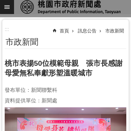
跳到主要內容區塊
進
:::
階
首頁
訊息公告
市政新聞
搜
市政新聞
尋
桃市表揚50位模範母親 張市長感謝
母愛無私奉獻形塑溫暖城市
關
於
我
發布單位：新聞聯繫科
們
資料提供單位：新聞處
機
關
通
訊