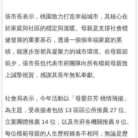
見
問
張市長表示，桃園致力打造幸福城市，其核心在
答
於家庭與社區的穩定與溫暖。母親是支撐社會穩
桃
健發展的重要基石，透過一個個幸福家庭的累
園
市
積，能逐步形塑具凝聚力的城市環境。在母親節
政
前夕，張市長也代表市府團隊向所有模範母親致
府
入
上誠摯祝賀，感謝其長年無私奉獻。
口
網
社會局表示，今年活動以「母愛芬芳 桃情飛揚」
隱
私
為主題，受表揚者包括 13 區區公所推薦 27 位、
權
立案團體推薦 14 位，以及市府各機關推薦 9 位。
政
策
每位模範母親的人生歷程雖各不相同，無論是歷