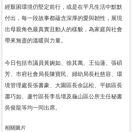
網
經艱困環境仍堅定前行，或是在平凡生活中默默
站
付出，每一段故事都蘊含深厚的愛與韌性，展現
安
全
出母親角色最真實且動人的樣貌，為家庭與社會
政
策
帶來無盡的溫暖與力量。
政
府
今日包括市議員黃婉如、徐其萬、王仙蓮、張碩
網
站
芳、市府社會局長陳寶民、婦幼局長杜慈容、環
資
境管理處長張書豪、大園區長余誌松、平鎮區長
料
開
蕭巧如、蘆竹區長李岳壇及龜山區公所主任秘書
放
吳俊龍等均一同出席。
宣
告
相關圖片