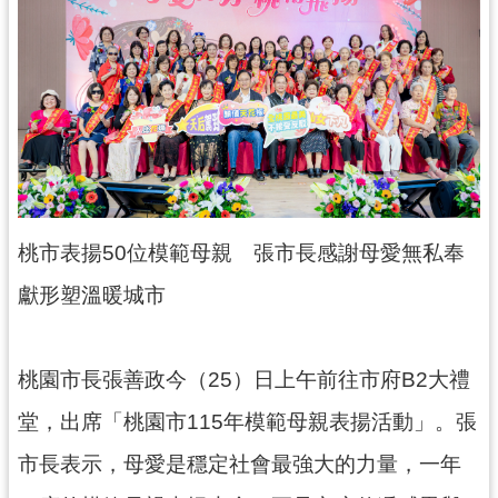
錄
業
務
資
訊
訊
息
公
桃市表揚50位模範母親 張市長感謝母愛無私奉
告
獻形塑溫暖城市
便
民
服
桃園市長張善政今（25）日上午前往市府B2大禮
務
堂，出席「桃園市115年模範母親表揚活動」。張
政
市長表示，母愛是穩定社會最強大的力量，一年
府