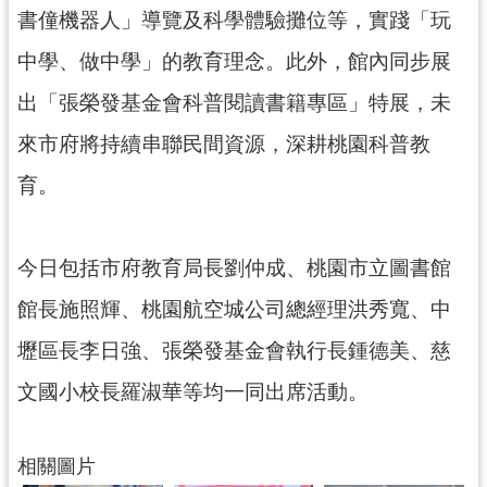
網
書僮機器人」導覽及科學體驗攤位等，實踐「玩
站
中學、做中學」的教育理念。此外，館內同步展
安
全
出「張榮發基金會科普閱讀書籍專區」特展，未
政
來市府將持續串聯民間資源，深耕桃園科普教
策
育。
政
府
網
今日包括市府教育局長劉仲成、桃園市立圖書館
站
資
館長施照輝、桃園航空城公司總經理洪秀寬、中
料
開
壢區長李日強、張榮發基金會執行長鍾德美、慈
放
文國小校長羅淑華等均一同出席活動。
宣
告
相關圖片