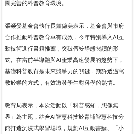
園完善的科普教育環境。
見
問
答
張榮發基金會執行長鍾德美表示，基金會與市府
桃
合作推動科普教育卓有成效，今年特別導入AI互
園
市
動技術進行書籍推薦，突破傳統靜態閱讀的形
政
式。在當前半導體與AI產業高速發展的趨勢下，
府
入
基礎科普教育是未來競爭力的關鍵，期許透過寓
口
教於樂的方式，有效激發學生對科學的熱情。
網
隱
私
教育局表示，本次活動以「科普感知．想像無
權
界」為主題，結合AI智慧科技於青埔智慧科技分
政
策
館打造沉浸式學習場域，規劃AI互動書牆、「小