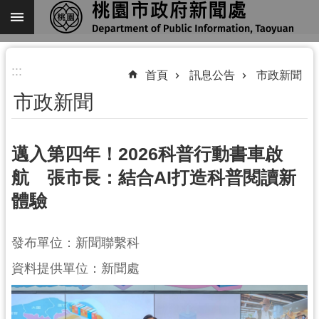
跳到主要內容區塊
進
:::
階
首頁
訊息公告
市政新聞
搜
市政新聞
尋
邁入第四年！2026科普行動書車啟
航 張市長：結合AI打造科普閱讀新
關
體驗
於
我
們
發布單位：新聞聯繫科
機
資料提供單位：新聞處
關
通
訊