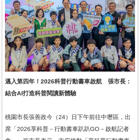
錄
業
務
資
訊
訊
息
公
告
邁入第四年！2026科普行動書車啟航 張市長：
便
結合AI打造科普閱讀新體驗
民
服
務
桃園市長張善政今（24）日下午前往中壢區，出
政
席「2026享科普－行動書車趴趴GO－啟航記者
府