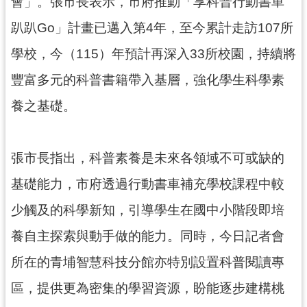
資
會」。張市長表示，市府推動「享科普行動書車
訊
趴趴Go」計畫已邁入第4年，至今累計走訪107所
公
開
學校，今（115）年預計再深入33所校園，持續將
豐富多元的科普書籍帶入基層，強化學生科學素
回
首
養之基礎。
頁
網
張市長指出，科普素養是未來各領域不可或缺的
站
導
基礎能力，市府透過行動書車補充學校課程中較
覽
少觸及的科學新知，引導學生在國中小階段即培
市
養自主探索與動手做的能力。同時，今日記者會
政
信
所在的青埔智慧科技分館亦特別設置科普閱讀專
箱
區，提供更為密集的學習資源，盼能逐步建構桃
常