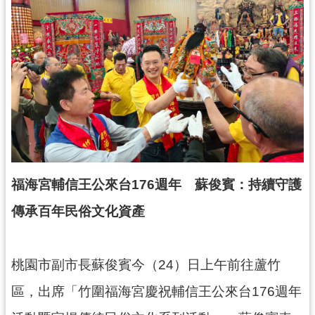
錄
業
務
資
訊
訊
息
公
告
福海宮輔信王公來台176週年 蘇俊賓：持續守護
便
傳承百年民俗文化資產
民
服
務
桃園市副市長蘇俊賓今（24）日上午前往蘆竹
政
區，出席「竹圍福海宮慶祝輔信王公來台176週年
府