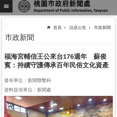
跳到主要內容區塊
進
:::
階
首頁
訊息公告
市政新聞
搜
市政新聞
尋
福海宮輔信王公來台176週年 蘇俊
賓：持續守護傳承百年民俗文化資產
關
於
我
發布單位：新聞聯繫科
們
資料提供單位：新聞處
機
關
通
訊