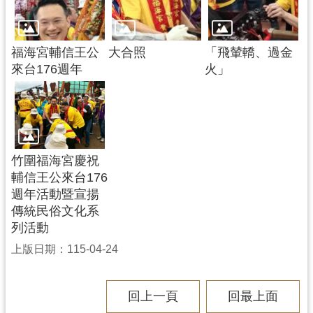
福海宮輔信王公
大合照
「飛輦轎、過金
來台176週年
火」
竹圍福海宮慶祝
輔信王公來台176
週年活動暨宣揚
傳統民俗文化系
列活動
上版日期：115-04-24
回上一頁
回最上面