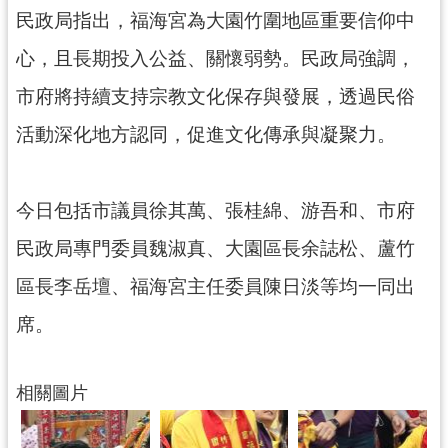
網
民政局指出，福海宮為大園竹圍地區重要信仰中
站
心，且長期投入公益、關懷弱勢。民政局強調，
安
全
市府將持續支持宗教文化保存與發展，透過民俗
政
活動深化地方認同，促進文化傳承與凝聚力。
策
政
府
今日包括市議員徐其萬、張桂綿、游吾和、市府
網
民政局專門委員魏淑真、大園區長余誌松、蘆竹
站
資
區長李岳壇、福海宮主任委員陳日淡等均一同出
料
開
席。
放
宣
告
相關圖片