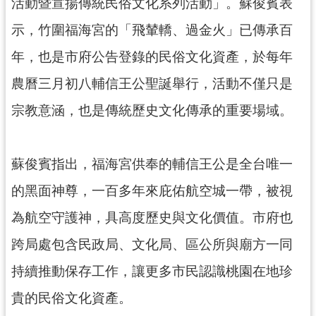
資
活動暨宣揚傳統民俗文化系列活動」。蘇俊賓表
訊
示，竹圍福海宮的「飛輦轎、過金火」已傳承百
公
開
年，也是市府公告登錄的民俗文化資產，於每年
農曆三月初八輔信王公聖誕舉行，活動不僅只是
回
首
宗教意涵，也是傳統歷史文化傳承的重要場域。
頁
網
蘇俊賓指出，福海宮供奉的輔信王公是全台唯一
站
導
的黑面神尊，一百多年來庇佑航空城一帶，被視
覽
為航空守護神，具高度歷史與文化價值。市府也
市
跨局處包含民政局、文化局、區公所與廟方一同
政
信
持續推動保存工作，讓更多市民認識桃園在地珍
箱
貴的民俗文化資產。
常