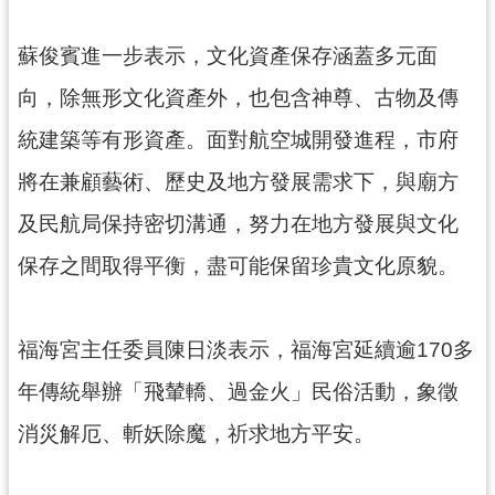
見
問
蘇俊賓進一步表示，文化資產保存涵蓋多元面
答
向，除無形文化資產外，也包含神尊、古物及傳
桃
統建築等有形資產。面對航空城開發進程，市府
園
市
將在兼顧藝術、歷史及地方發展需求下，與廟方
政
及民航局保持密切溝通，努力在地方發展與文化
府
入
保存之間取得平衡，盡可能保留珍貴文化原貌。
口
網
福海宮主任委員陳日淡表示，福海宮延續逾170多
隱
私
年傳統舉辦「飛輦轎、過金火」民俗活動，象徵
權
消災解厄、斬妖除魔，祈求地方平安。
政
策