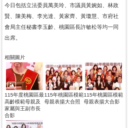
網
今日包括立法委員萬美玲、市議員黃婉如、林政
站
賢、陳美梅、李光達、黃家齊、黃瓊慧、市府社
安
全
會局主任秘書李玉齡、桃園區長許敏松等均一同
政
出席。
策
政
府
相關圖片
網
站
資
料
開
115年度桃園區最
115年桃園區模範
115年桃園區模範
放
高齡模範母親及
母親表揚大合照
母親表揚大合影
宣
家屬與王副市長
告
合影