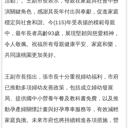
資
活動」。王副市長表示，母親在家庭與社會中扮
訊
演關鍵角色，感謝其長年付出與奉獻，促進家庭
公
開
穩定與社會和諧。今(115)年受表揚的模範母親
中，最年長者高齡93歲，展現堅韌與慈愛精神，
回
首
令人敬佩。祝福所有母親健康平安、家庭和樂，
頁
共同讓桃園更加美好。
網
站
導
王副市長指出，張市長十分重視婦幼福利，市府
覽
已推動多項婦幼友善政策，包括成立婦幼發展
市
局、提供國中小營養午餐及教科書免費，以及推
政
信
動孕產婦關懷計畫與好孕專車服務等，有效減輕
箱
家庭負擔。未來市府也將持續精進各項措施，營
常