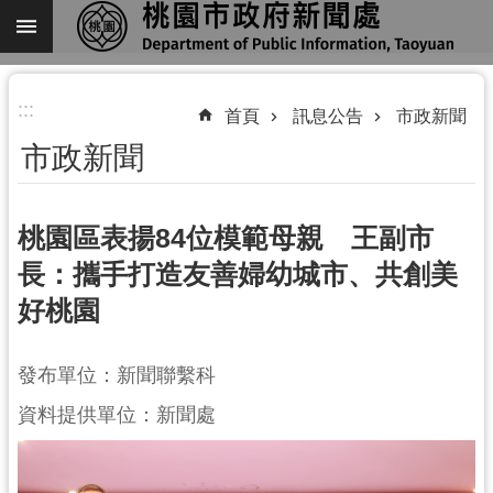
跳到主要內容區塊
進
:::
階
首頁
訊息公告
市政新聞
搜
市政新聞
尋
桃園區表揚84位模範母親 王副市
長：攜手打造友善婦幼城市、共創美
關
好桃園
於
我
們
發布單位：新聞聯繫科
機
資料提供單位：新聞處
關
通
訊