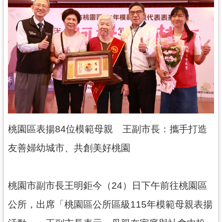
錄
業
務
資
訊
訊
息
公
告
桃園區表揚84位模範母親 王副市長：攜手打造
便
友善婦幼城市、共創美好桃園
民
服
務
桃園市副市長王明鉅今（24）日下午前往桃園區
政
公所，出席「桃園區公所區級115年模範母親表揚
府