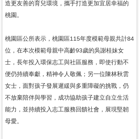
造更友善的育兒環境，攜手打造更加宜居幸福的
見
問
桃園。
答
桃
桃園區公所表示，桃園區115年度模範母親共計84
園
市
位，在本次模範母親中高齡93歲的吳謝桂妹女
政
士，長年投入環保志工與社區服務，即使行動不
府
入
便仍持續奉獻，精神令人敬佩；另一位陳林秋雲
口
女士，面對孩子發展遲緩與多重障礙的挑戰，仍
網
不放棄陪伴與學習，成功協助孩子建立自立生活
隱
私
能力，並持續投入志工服務回饋社會，展現堅韌
權
母愛。
政
策