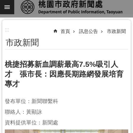
跳到主要內容區塊
進
:::
階
首頁
訊息公告
市政新聞
搜
市政新聞
尋
桃捷招募新血調薪最高7.5%吸引人
才 張市長：因應長期路網發展培育
關
專才
於
我
們
發布單位：新聞聯繫科
機
聯絡人：黃顯詠
關
資料提供單位：新聞處
通
訊