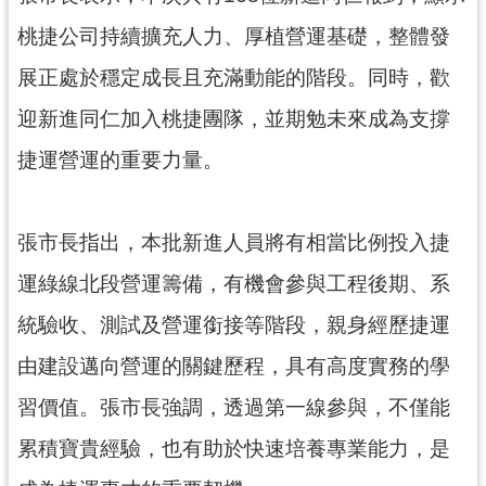
資
訊
桃捷公司持續擴充人力、厚植營運基礎，整體發
公
展正處於穩定成長且充滿動能的階段。同時，歡
開
迎新進同仁加入桃捷團隊，並期勉未來成為支撐
回
捷運營運的重要力量。
首
頁
網
張市長指出，本批新進人員將有相當比例投入捷
站
運綠線北段營運籌備，有機會參與工程後期、系
導
覽
統驗收、測試及營運銜接等階段，親身經歷捷運
市
由建設邁向營運的關鍵歷程，具有高度實務的學
政
習價值。張市長強調，透過第一線參與，不僅能
信
箱
累積寶貴經驗，也有助於快速培養專業能力，是
常