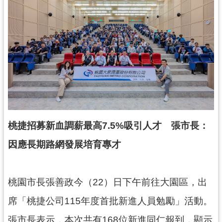
錄
業
務
資
訊
訊
息
公
告
桃捷招募新血調薪最高7.5%吸引人才 張市長：
便
因應長期路網發展培育專才
民
服
務
桃園市長張善政今（22）日下午前往大園區，出
政
席「桃捷公司115年度首批新進人員勉勵」活動。
府
張市長表示，本次共有168位新進同仁報到，顯示