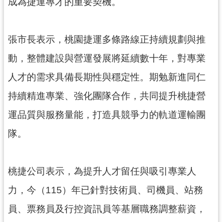
成為捷運專才的重要契機。
見
問
答
張市長表示，桃園捷運多條路線正持續規劃與推
桃
動，整體建設與營運發展將延續數十年，對專業
園
人才的需求具備長期性與穩定性。期勉新進同仁
市
政
持續精進專業、強化團隊合作，共同提升桃捷營
府
入
運品質與服務量能，打造具競爭力的軌道運輸團
口
隊。
網
隱
桃捷公司表示，為提升人才留任與吸引專業人
私
權
力，今（115）年已針對技術員、司機員、站務
政
員、票務員及行控資訊員等基層職務調整薪資，
策