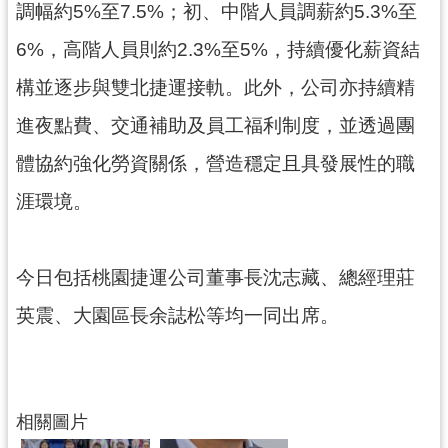
調幅約5%至7.5%；初、中階人員調薪約5.3%至
網
站
6%，高階人員則約2.3%至5%，持續優化薪資結
安
構並逐步與雙北捷運接軌。此外，公司亦持續精
全
政
進夜點費、交通補助及員工福利制度，並透過團
策
體協約強化勞資關係，營造穩定且具發展性的職
政
府
涯環境。
網
站
資
今日包括桃園捷運公司董事長沈志藏、總經理莊
料
英震、大園區長余誌松等均一同出席。
開
放
宣
告
相關圖片