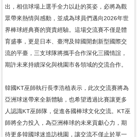
網
出，相信球場上選手全力以赴的英姿，必將為觀
站
眾帶來熱情與感動，並成為球員們邁向2026年世
安
全
界棒球經典賽的寶貴經驗。這場交流賽不僅是體
政
育盛事，更是日本、臺灣及韓國開創新型國際交
策
流的平臺，三支球隊將攜手合作深化三國情誼，
政
府
期許未來持續深化與桃園市各領域的交流合作。
網
站
資
韓國KT巫師執行長李浩植表示，此次交流賽將為
料
開
亞洲球迷帶來全新體驗，也希望透過比賽讓更多
放
人認識KT巫師隊，促進各國棒球文化交流。KT巫
宣
告
師將全力投入，為亞洲棒球的未來貢獻心力，期
待更多韓國球迷造訪桃園，讓交流不僅止於單一