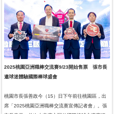
錄
業
務
資
訊
訊
息
公
告
2025桃園亞洲職棒交流賽9/23開始售票 張市長
便
邀球迷體驗國際棒球盛會
民
服
務
桃園市長張善政今（15）日下午前往桃園區，出
政
席「2025桃園亞洲職棒交流賽宣傳記者會」。張
府