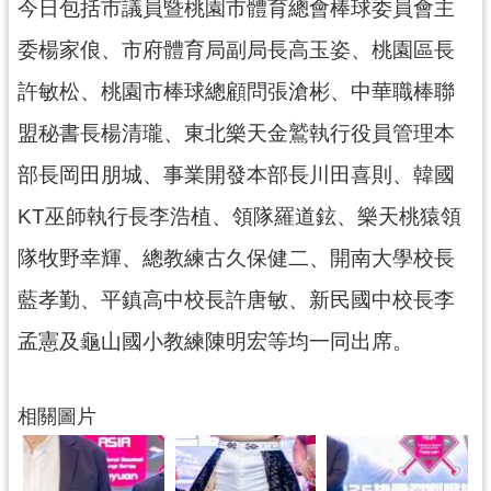
今日包括市議員暨桃園市體育總會棒球委員會主
委楊家俍、市府體育局副局長高玉姿、桃園區長
許敏松、桃園市棒球總顧問張滄彬、中華職棒聯
盟秘書長楊清瓏、東北樂天金鷲執行役員管理本
部長岡田朋城、事業開發本部長川田喜則、韓國
KT巫師執行長李浩植、領隊羅道鉉、樂天桃猿領
隊牧野幸輝、總教練古久保健二、開南大學校長
藍孝勤、平鎮高中校長許唐敏、新民國中校長李
孟憲及龜山國小教練陳明宏等均一同出席。
相關圖片