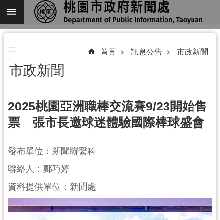
跳到主要內容區塊
進
:::
階
首頁
訊息公告
市政新聞
搜
市政新聞
尋
2025桃園亞洲職棒交流賽9/23開始售
票 張市長邀球迷體驗國際棒球盛會
關
於
我
發布單位：新聞聯繫科
們
聯絡人：鄭巧婷
機
資料提供單位：新聞處
關
通
訊