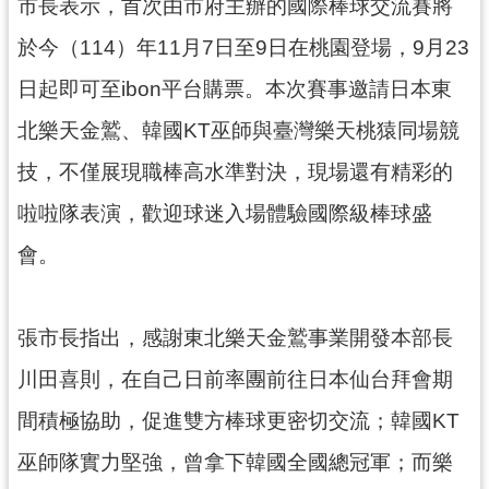
資
市長表示，首次由市府主辦的國際棒球交流賽將
訊
於今（114）年11月7日至9日在桃園登場，9月23
公
開
日起即可至ibon平台購票。本次賽事邀請日本東
北樂天金鷲、韓國KT巫師與臺灣樂天桃猿同場競
回
首
技，不僅展現職棒高水準對決，現場還有精彩的
頁
啦啦隊表演，歡迎球迷入場體驗國際級棒球盛
網
會。
站
導
覽
張市長指出，感謝東北樂天金鷲事業開發本部長
市
川田喜則，在自己日前率團前往日本仙台拜會期
政
信
間積極協助，促進雙方棒球更密切交流；韓國KT
箱
巫師隊實力堅強，曾拿下韓國全國總冠軍；而樂
常