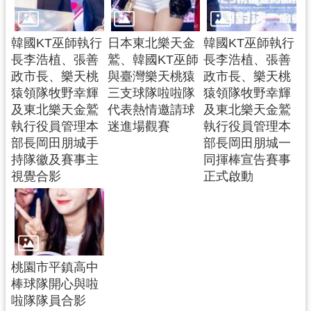
韓國KT巫師執行
日本東北樂天金
韓國KT巫師執行
長李浩植、張善
鷲、韓國KT巫師
長李浩植、張善
政市長、樂天桃
與臺灣樂天桃猿
政市長、樂天桃
猿領隊牧野幸輝
三支球隊啦啦隊
猿領隊牧野幸輝
及東北樂天金鷲
代表熱情邀請球
及東北樂天金鷲
執行役員管理本
迷進場觀賽
執行役員管理本
部長岡田朋城手
部長岡田朋城一
持隊徽及賽事主
同揮棒宣告賽事
視覺合影
正式啟動
桃園市平鎮高中
棒球隊開心與啦
啦隊隊員合影