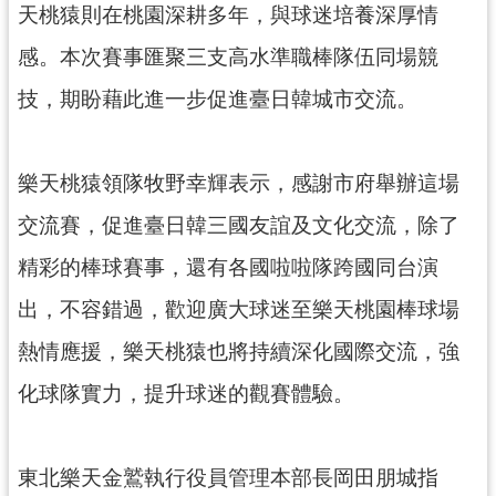
天桃猿則在桃園深耕多年，與球迷培養深厚情
見
問
感。本次賽事匯聚三支高水準職棒隊伍同場競
答
技，期盼藉此進一步促進臺日韓城市交流。
桃
園
市
樂天桃猿領隊牧野幸輝表示，感謝市府舉辦這場
政
交流賽，促進臺日韓三國友誼及文化交流，除了
府
入
精彩的棒球賽事，還有各國啦啦隊跨國同台演
口
網
出，不容錯過，歡迎廣大球迷至樂天桃園棒球場
熱情應援，樂天桃猿也將持續深化國際交流，強
隱
私
化球隊實力，提升球迷的觀賽體驗。
權
政
策
東北樂天金鷲執行役員管理本部長岡田朋城指