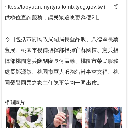
網
https://taoyuan.myrtyrs.tomb.tycg.gov.tw），提
站
供櫃位查詢服務，讓民眾追思更為便利。
安
全
政
策
今日包括市府民政局副局長藍品畯、八德區長蔡
豊展、桃園市後備指揮部指揮官蘇國棟、憲兵指
政
府
揮部桃園憲兵隊副隊長何孟勳、桃園市榮民服務
網
站
處長鄭源敏、桃園市軍人服務站幹事林文福、桃
資
園榮譽國民之家主任陳平等均一同出席。
料
開
放
相關圖片
宣
告