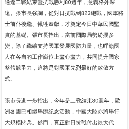
資
適逢二戰結束暨抗戰勝利80週年，意義格外深
訊
遠。張市長強調，從對日抗戰到823砲戰，國軍將
公
開
士前仆後繼、犧牲奉獻，才奠定今日中華民國堅
實的基礎。張市長指出，當前國際局勢紛擾多
回
首
變，除了繼續支持國軍發展國防力量，也呼籲國
頁
人在各自的工作崗位上盡心盡力，共同提升國家
網
整體競爭力，這將是對國軍先烈最好的致敬方
站
導
式。
覽
市
張市長進一步指出，今年是二戰結束80週年，歐
政
信
洲各國已相繼舉辦紀念活動，中國大陸亦將舉行
箱
大規模閱兵。然而，真正對日抗戰付出最大代
常