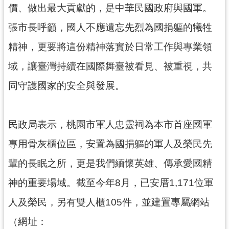
價、做出最大貢獻的，是中華民國政府與國軍。
見
問
張市長呼籲，國人不應遺忘先烈為國捐軀的犧牲
答
精神，更要將這份精神落實於日常工作與專業領
桃
域，讓臺灣持續在國際舞臺被看見、被重視，共
園
市
同守護國家的安全與發展。
政
府
入
民政局表示，桃園市軍人忠靈祠為本市首座國軍
口
網
專用骨灰櫃位區，安置為國捐軀的軍人及榮民先
輩的長眠之所，更是我們緬懷英雄、傳承愛國精
隱
私
神的重要場域。截至今年8月，已安厝1,171位軍
權
人及榮民，另有雙人櫃105件，並建置專屬網站
政
策
（網址：