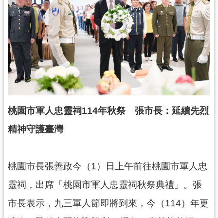
錄
業
務
資
訊
訊
息
公
桃園市軍人忠靈祠114年秋祭 張市長：延續先烈
告
精神守護臺灣
便
民
服
桃園市長張善政今（1）日上午前往桃園市軍人忠
務
靈祠，出席「桃園市軍人忠靈祠秋祭典禮」。張
政
市長表示，九三軍人節即將到來，今（114）年更
府