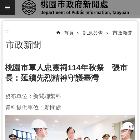
跳到主要內容區塊
進
:::
階
首頁
訊息公告
市政新聞
搜
市政新聞
尋
桃園市軍人忠靈祠114年秋祭 張市
長：延續先烈精神守護臺灣
關
於
我
發布單位：新聞聯繫科
們
資料提供單位：新聞處
機
關
通
訊