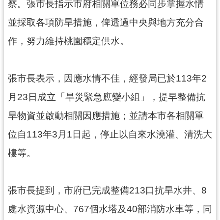
資
察。張市長指示市府相關單位務必同步掌握水情
訊
並採取各項防旱措施，俾透過中央與地方充分合
公
開
作，努力維持桃園穩定供水。
回
首
張市長表示，因應水情不佳，經發局已於113年2
頁
月23日成立「旱災緊急應變小組」，提早整備抗
網
旱物資並啟動相關因應措施；並請本市各相關單
站
導
位自113年3月1日起，停止以自來水澆灌、清洗大
覽
樓等。
市
政
信
張市長提到，市府已完成整備213口抗旱水井、8
箱
處水資源中心、767個水塔及40部消防水車等，同
常