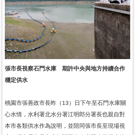
錄
業
務
資
訊
訊
息
公
張市長視察石門水庫 期許中央與地方持續合作
告
穩定供水
便
民
服
桃園市張善政市長昨（13）日下午至石門水庫關
務
心水情，水利署北水分署江明郎分署長也親自對
政
本市各類供水作為說明，並陪同張市長至現場視
府