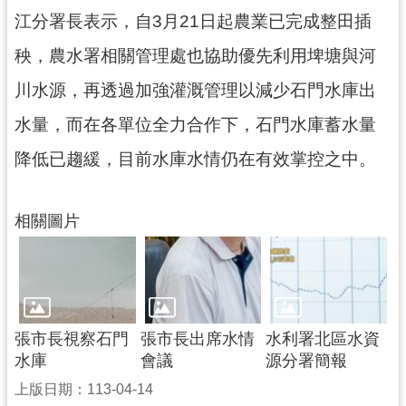
網
江分署長表示，自3月21日起農業已完成整田插
站
秧，農水署相關管理處也協助優先利用埤塘與河
安
全
川水源，再透過加強灌溉管理以減少石門水庫出
政
策
水量，而在各單位全力合作下，石門水庫蓄水量
降低已趨緩，目前水庫水情仍在有效掌控之中。
政
府
網
相關圖片
站
資
料
開
放
宣
張市長視察石門
張市長出席水情
水利署北區水資
告
水庫
會議
源分署簡報
上版日期：113-04-14