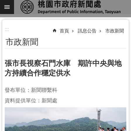
跳到主要內容區塊
進
:::
階
首頁
訊息公告
市政新聞
搜
市政新聞
尋
張市長視察石門水庫 期許中央與地
方持續合作穩定供水
關
於
我
發布單位：新聞聯繫科
們
資料提供單位：新聞處
機
關
通
訊