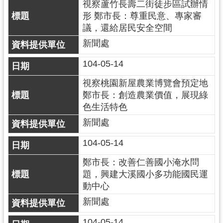
視察蘆竹長壽二街徒步區試辦情
錄
形 鄭市長：尊重民意、專家審
議，還給居民安全空間
業
務
新聞處
資
104-05-14
訊
視察桃園新屋農業博覽會預定地
訊
鄭市長：創造農業價值，展現綠
息
色生活特色
公
告
新聞處
便
104-05-14
民
鄭市長：改善仁善國小淹水問
服
題，興建大溪國小多功能國民運
務
動中心
政
新聞處
府
104-05-14