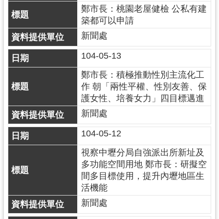
鄭市長：桃園老屋健檢 公私有建
見
築都可以申請
問
答
新聞處
桃
104-05-13
園
鄭市長：積極推動性別主流化工
市
作 朝「兩性平權、性別友善、保
政
護女性、培養女力」四目標邁進
府
入
新聞處
口
104-05-12
網
視察中壢分局自強派出所新址及
隱
多功能空間用地 鄭市長：研擬空
私
間多目標使用，提升內壢地區生
權
活機能
政
新聞處
策