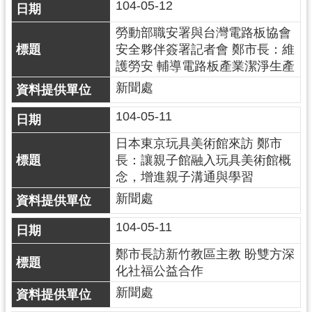
104-05-12
網
站
勞動部職安署與台灣電路板協會
安
安全夥伴簽署記者會 鄭市長：維
全
護勞安 輔導電路板產業潔淨生產
政
新聞處
策
104-05-11
政
府
日本東京玩具美術館來訪 鄭市
網
長：讓親子館融入玩具美術館概
站
念，增進親子溝通與學習
資
新聞處
料
開
104-05-11
放
鄭市長訪新竹教區主教 盼雙方深
宣
化社福公益合作
告
新聞處