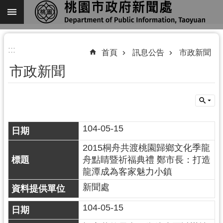
跳到主要內容區塊
進
:::
階
首頁
訊息公告
市政新聞
搜
市政新聞
尋
104-05-15
關
於
2015桐舟共渡桃園歸鄉文化季龍
我
舟點睛暨祈福典禮 鄭市長：打造
們
龍潭成為客家魅力小鎮
機
新聞處
關
104-05-15
通
訊