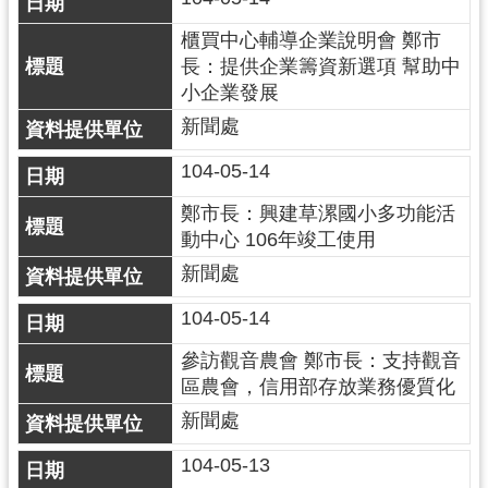
資
訊
櫃買中心輔導企業說明會 鄭市
公
長：提供企業籌資新選項 幫助中
開
小企業發展
新聞處
回
首
104-05-14
頁
鄭市長：興建草漯國小多功能活
網
動中心 106年竣工使用
站
新聞處
導
覽
104-05-14
市
參訪觀音農會 鄭市長：支持觀音
政
區農會，信用部存放業務優質化
信
新聞處
箱
104-05-13
常