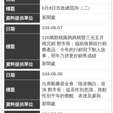
錄
6月8日市政總質詢（二）
業
新聞處
務
資
104-06-07
訊
120萬顆桃園媽媽桃暨三光五月
桃完銷 鄭市長：協助復興區行銷
訊
農產品，今年的行銷寫下動人故
息
事，明年力拼更好銷售成績
公
告
新聞處
便
104-06-06
民
出席勵馨基金會「陰道獨白」巡
服
演 鄭市長：提高性別意識，推動
務
性別平等的覺醒、表達及參與
政
新聞處
府