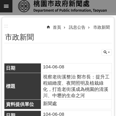
跳到主要內容區塊
進
:::
階
首頁
訊息公告
市政新聞
搜
市政新聞
尋
104-06-08
關
於
視察老街溪整治 鄭市長：提升工
我
程細緻度、夜間照明及植栽綠
們
化，打造老街溪成為桃園的清溪
川、中壢的生命之河
機
關
新聞處
通
104-06-08
訊