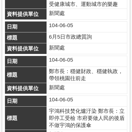
網
受健康城市、運動城市的樂趣
站
新聞處
安
全
104-06-05
政
6月5日市政總質詢
策
新聞處
政
府
104-06-05
網
鄭市長：穩健財政、穩健執政，
站
帶領桃園往前走
資
料
新聞處
開
104-06-05
放
宣
宇鴻科技焚化爐汙染 鄭市長：立
告
即停工受檢 市府要做人民的後盾
不做宇鴻的保護傘