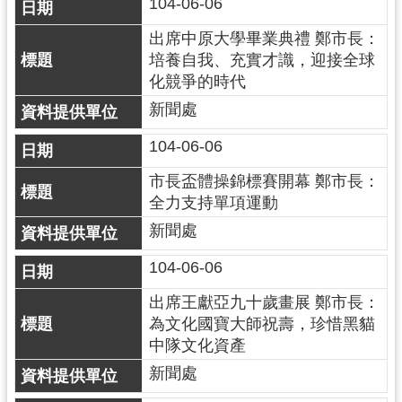
資
104-06-06
訊
出席中原大學畢業典禮 鄭市長：
公
培養自我、充實才識，迎接全球
開
化競爭的時代
新聞處
回
首
104-06-06
頁
市長盃體操錦標賽開幕 鄭市長：
網
全力支持單項運動
站
新聞處
導
覽
104-06-06
市
出席王獻亞九十歲畫展 鄭市長：
政
為文化國寶大師祝壽，珍惜黑貓
信
中隊文化資產
箱
新聞處
常