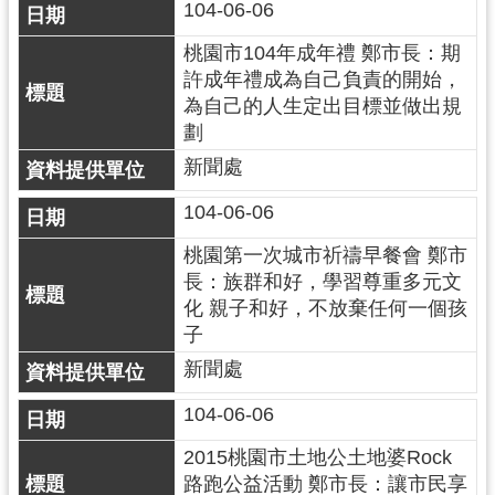
104-06-06
見
問
桃園市104年成年禮 鄭市長：期
答
許成年禮成為自己負責的開始，
為自己的人生定出目標並做出規
桃
劃
園
新聞處
市
政
104-06-06
府
入
桃園第一次城市祈禱早餐會 鄭市
口
長：族群和好，學習尊重多元文
網
化 親子和好，不放棄任何一個孩
子
隱
新聞處
私
權
104-06-06
政
2015桃園市土地公土地婆Rock
策
路跑公益活動 鄭市長：讓市民享