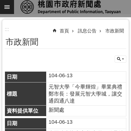
跳到主要內容區塊
進
:::
階
首頁
訊息公告
市政新聞
搜
市政新聞
尋
104-06-13
關
於
元智大學「今畢輝煌」畢業典禮
我
鄭市長：發展元智大學城，讓交
們
通四通八達
機
新聞處
關
104-06-13
通
訊