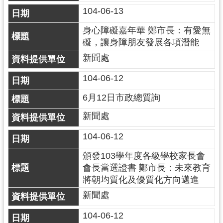
資
104-06-13
訊
公
身心障礙嘉年華 鄭市長：有愛無
開
礙，讓身障朋友發展各項潛能
新聞處
回
首
104-06-12
頁
6月12日市政總質詢
網
新聞處
站
導
104-06-12
覽
頒發103學年度各級學校家長會
市
會長當選證書 鄭市長：未來教育
政
將朝均質化及優質化方向邁進
信
新聞處
箱
104-06-12
常