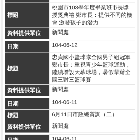
見
桃園市103學年度畢業班市長獎
問
授獎典禮 鄭市長：提供不同的機
答
會 激發孩子的潛力
新聞處
桃
園
104-06-12
市
政
忠貞國小籃球隊全國男子組冠軍
府
鄭市長：重視青少年籃球運動，
入
陸續增設天幕球場，暑假舉辦全
口
國三對三籃球賽
網
新聞處
隱
104-06-11
私
6月11日市政總質詢（二）
權
政
新聞處
策
104-06-11