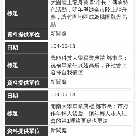
大園陸上龍舟賽 鄭市長：傳承特
錄
色活動，明年舉辦全市陸上龍舟
賽，讓竹圍地區成為桃園觀光亮
業
點
務
資
新聞處
訊
104-06-13
訊
萬能科技大學畢業典禮 鄭市長：
息
祝福畢業生展翅高飛，在社會上
公
發揮自我價值
告
新聞處
便
民
104-06-13
服
開南大學畢業典禮 鄭市長：市府
務
作年輕人後盾，讓年輕人步入社
會的第1哩路更穩也更遠
政
府
新聞處