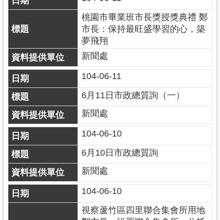
網
桃園市畢業班市長獎授獎典禮 鄭
站
市長：保持最旺盛學習的心，築
安
夢飛翔
全
政
新聞處
策
104-06-11
政
6月11日市政總質詢（一）
府
網
新聞處
站
資
104-06-10
料
6月10日市政總質詢
開
放
新聞處
宣
104-06-10
告
視察蘆竹區四里聯合集會所用地