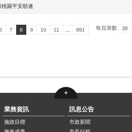
願桃園平安順遂
每頁筆數
6
7
8
9
10
11
...
991
業務資訊
訊息公告
施政目標
市政新聞
施政成果
市長行程